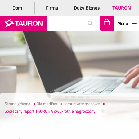
Dom
Firma
Duży Biznes
TAURON
Menu
Za
lo
gu
j
si
ę
Strona główna
Dla mediów
Komunikaty prasowe
Społeczny raport TAURONA dwukrotnie nagrodzony