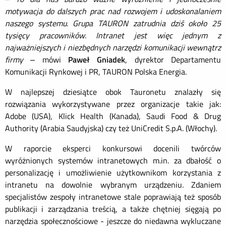
motywacja do dalszych prac nad rozwojem i udoskonalaniem
naszego systemu
.
Grupa TAURON zatrudnia dziś około 25
tysięcy pracowników. Intranet jest więc jednym z
najważniejszych i niezbędnych narzędzi komunikacji wewnątrz
firmy
– mówi
Paweł Gniadek
, dyrektor Departamentu
Komunikacji Rynkowej i PR, TAURON Polska Energia.
W najlepszej dziesiątce obok Tauronetu znalazły się
rozwiązania wykorzystywane przez organizacje takie jak:
Adobe (USA), Klick Health (Kanada), Saudi Food & Drug
Authority (Arabia Saudyjska) czy też UniCredit S.p.A. (Włochy).
W raporcie eksperci konkursowi docenili twórców
wyróżnionych systemów intranetowych m.in. za dbałość o
personalizację i umożliwienie użytkownikom korzystania z
intranetu na dowolnie wybranym urządzeniu. Zdaniem
specjalistów zespoły intranetowe stale poprawiają też sposób
publikacji i zarządzania treścią, a także chętniej sięgają po
narzędzia społecznościowe - jeszcze do niedawna wykluczane