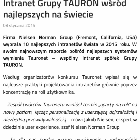
Intranet Grupy TAURON wśród
najlepszych na świecie
08 stycznia 2015
Firma Nielsen Norman Group (Fremont, California, USA)
wybrała 10 najlepszych intranetów świata w 2015 roku. W
swoim najnowszym raporcie pośród najlepszych systemów
wymienia Tauronet – wspólny intranet spółek Grupy
TAURON.
Według organizatorów konkursu Tauronet wpisał się w
najlepsze praktyki projektowania intranetów głównie poprzez
koncentrację na roli użytkownika.
–
Zespół twórców Tauronetu wzniósł termin „oparty na roli” na
nowy poziom, łącząc personalizację z uderzającą dojrzałością i
niezbędną przewidywalnością
– mówi
Jakob Nielsen
, ekspert w
dziedzinie user experience, szef Nielsen Norman Group.
–
To dla nas bardzo ważne wyróżnienie i jednocześnie