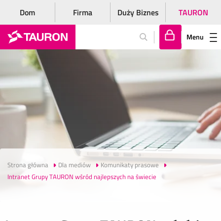
Dom
Firma
Duży Biznes
TAURON
Menu
Za
lo
gu
j
si
ę
Strona główna
Dla mediów
Komunikaty prasowe
Intranet Grupy TAURON wśród najlepszych na świecie