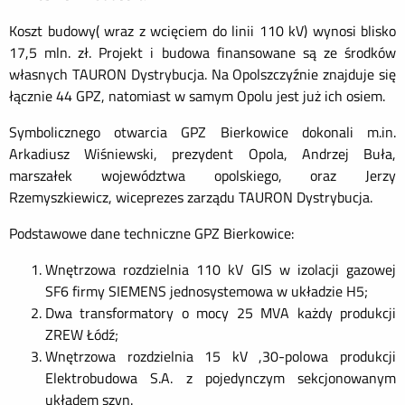
Koszt budowy( wraz z wcięciem do linii 110 kV) wynosi blisko
17,5 mln. zł. Projekt i budowa finansowane są ze środków
własnych TAURON Dystrybucja. Na Opolszczyźnie znajduje się
łącznie 44 GPZ, natomiast w samym Opolu jest już ich osiem.
Symbolicznego otwarcia GPZ Bierkowice dokonali m.in.
Arkadiusz Wiśniewski, prezydent Opola, Andrzej Buła,
marszałek województwa opolskiego, oraz Jerzy
Rzemyszkiewicz, wiceprezes zarządu TAURON Dystrybucja.
Podstawowe dane techniczne GPZ Bierkowice:
Wnętrzowa rozdzielnia 110 kV GIS w izolacji gazowej
SF6 firmy SIEMENS jednosystemowa w układzie H5;
Dwa transformatory o mocy 25 MVA każdy produkcji
ZREW Łódź;
Wnętrzowa rozdzielnia 15 kV ,30-polowa produkcji
Elektrobudowa S.A. z pojedynczym sekcjonowanym
układem szyn.