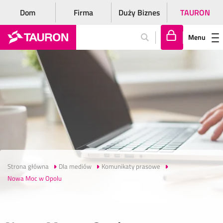
Dom
Firma
Duży Biznes
TAURON
Menu
Za
lo
gu
j
si
ę
Strona główna
Dla mediów
Komunikaty prasowe
Nowa Moc w Opolu