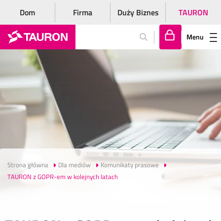
Dom
Firma
Duży Biznes
TAURON
Menu
Za
lo
gu
j
si
ę
Strona główna
Dla mediów
Komunikaty prasowe
TAURON z GOPR-em w kolejnych latach