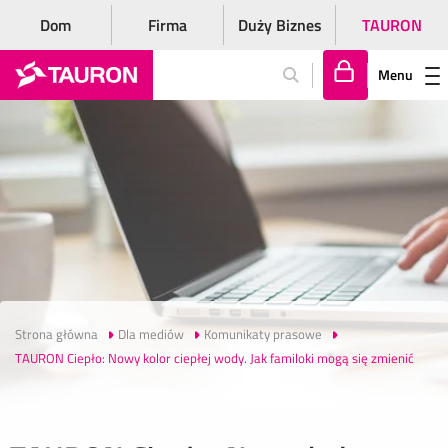
Dom
Firma
Duży Biznes
TAURON
Menu
Za
lo
gu
j
si
ę
Strona główna
Dla mediów
Komunikaty prasowe
TAURON Ciepło: Nowy kolor ciepłej wody. Jak familoki mogą się zmienić