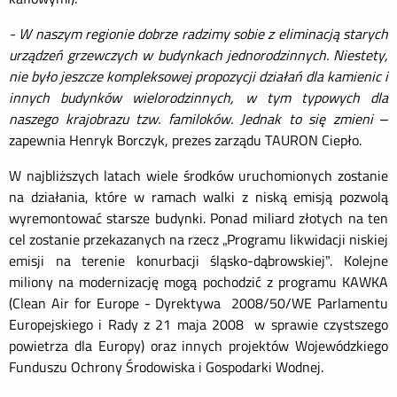
- W naszym regionie dobrze radzimy sobie z eliminacją starych
urządzeń grzewczych w budynkach jednorodzinnych. Niestety,
nie było jeszcze kompleksowej propozycji działań dla kamienic i
innych budynków wielorodzinnych, w tym typowych dla
naszego krajobrazu tzw. familoków. Jednak to się zmieni
–
zapewnia Henryk Borczyk, prezes zarządu TAURON Ciepło.
W najbliższych latach wiele środków uruchomionych zostanie
na działania, które w ramach walki z niską emisją pozwolą
wyremontować starsze budynki. Ponad miliard złotych na ten
cel zostanie przekazanych na rzecz „Programu likwidacji niskiej
emisji na terenie konurbacji śląsko-dąbrowskiej”. Kolejne
miliony na modernizację mogą pochodzić z programu KAWKA
(Clean Air for Europe - Dyrektywa 2008/50/WE Parlamentu
Europejskiego i Rady z 21 maja 2008 w sprawie czystszego
powietrza dla Europy) oraz innych projektów Wojewódzkiego
Funduszu Ochrony Środowiska i Gospodarki Wodnej.