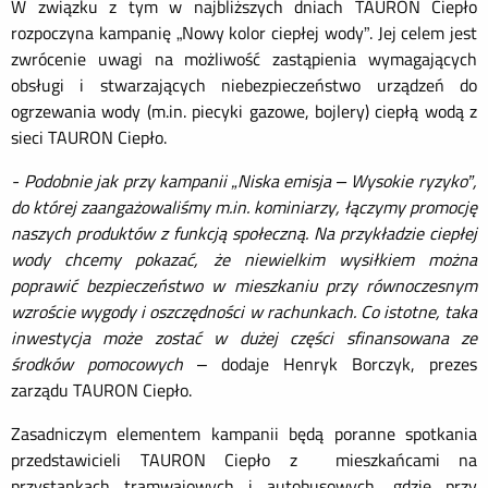
W związku z tym w najbliższych dniach TAURON Ciepło
rozpoczyna kampanię „Nowy kolor ciepłej wody”. Jej celem jest
zwrócenie uwagi na możliwość zastąpienia wymagających
obsługi i stwarzających niebezpieczeństwo urządzeń do
ogrzewania wody (m.in. piecyki gazowe, bojlery) ciepłą wodą z
sieci TAURON Ciepło.
- Podobnie jak przy kampanii „Niska emisja – Wysokie ryzyko”,
do której zaangażowaliśmy m.in. kominiarzy, łączymy promocję
naszych produktów z funkcją społeczną. Na przykładzie ciepłej
wody chcemy pokazać, że niewielkim wysiłkiem można
poprawić bezpieczeństwo w mieszkaniu przy równoczesnym
wzroście wygody i oszczędności w rachunkach. Co istotne, taka
inwestycja może zostać w dużej części sfinansowana ze
środków pomocowych
– dodaje Henryk Borczyk, prezes
zarządu TAURON Ciepło.
Zasadniczym elementem kampanii będą poranne spotkania
przedstawicieli TAURON Ciepło z mieszkańcami na
przystankach tramwajowych i autobusowych, gdzie przy