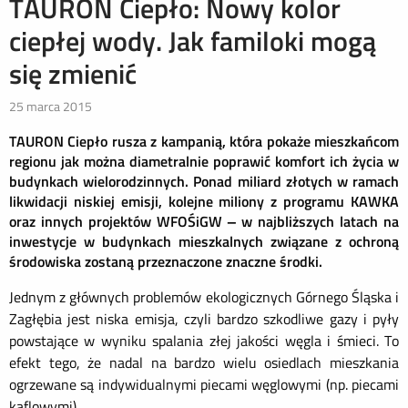
TAURON Ciepło: Nowy kolor
ciepłej wody. Jak familoki mogą
się zmienić
25 marca 2015
TAURON Ciepło rusza z kampanią, która pokaże mieszkańcom
regionu jak można diametralnie poprawić komfort ich życia w
budynkach wielorodzinnych. Ponad miliard złotych w ramach
likwidacji niskiej emisji, kolejne miliony z programu KAWKA
oraz innych projektów WFOŚiGW – w najbliższych latach na
inwestycje w budynkach mieszkalnych związane z ochroną
środowiska zostaną przeznaczone znaczne środki.
Jednym z głównych problemów ekologicznych Górnego Śląska i
Zagłębia jest niska emisja, czyli bardzo szkodliwe gazy i pyły
powstające w wyniku spalania złej jakości węgla i śmieci. To
efekt tego, że nadal na bardzo wielu osiedlach mieszkania
ogrzewane są indywidualnymi piecami węglowymi (np. piecami
kaflowymi).