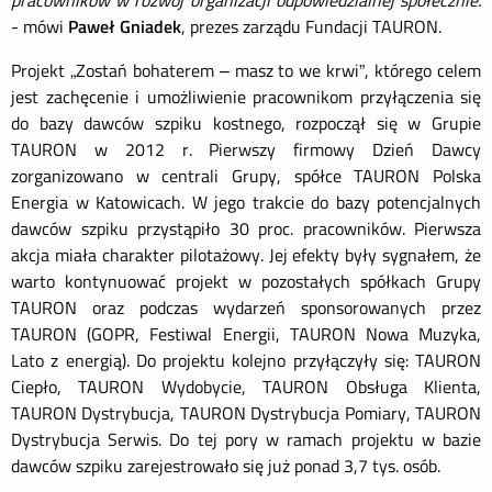
pracowników w rozwój organizacji odpowiedzialnej społecznie.
- mówi
Paweł Gniadek
, prezes zarządu Fundacji TAURON.
Projekt „Zostań bohaterem – masz to we krwi”, którego celem
jest zachęcenie i umożliwienie pracownikom przyłączenia się
do bazy dawców szpiku kostnego, rozpoczął się w Grupie
TAURON w 2012 r. Pierwszy firmowy Dzień Dawcy
zorganizowano w centrali Grupy, spółce TAURON Polska
Energia w Katowicach. W jego trakcie do bazy potencjalnych
dawców szpiku przystąpiło 30 proc. pracowników. Pierwsza
akcja miała charakter pilotażowy. Jej efekty były sygnałem, że
warto kontynuować projekt w pozostałych spółkach Grupy
TAURON oraz podczas wydarzeń sponsorowanych przez
TAURON (GOPR, Festiwal Energii, TAURON Nowa Muzyka,
Lato z energią). Do projektu kolejno przyłączyły się: TAURON
Ciepło, TAURON Wydobycie, TAURON Obsługa Klienta,
TAURON Dystrybucja, TAURON Dystrybucja Pomiary, TAURON
Dystrybucja Serwis. Do tej pory w ramach projektu w bazie
dawców szpiku zarejestrowało się już ponad 3,7 tys. osób.