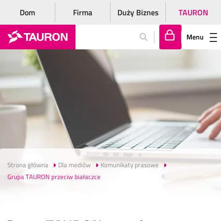
Dom
Firma
Duży Biznes
TAURON
Menu
Za
lo
gu
j
si
ę
Strona główna
Dla mediów
Komunikaty prasowe
Grupa TAURON przeciw białaczce