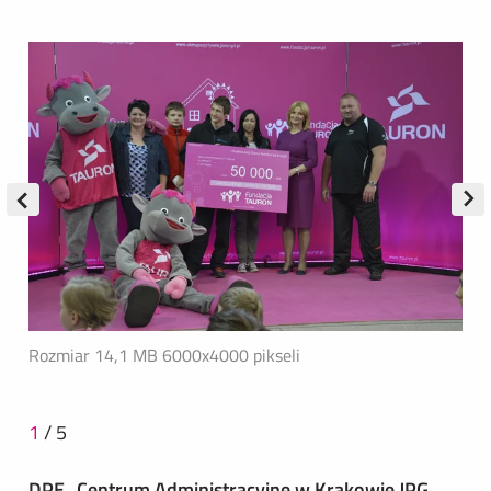
Rozmiar 14,1 MB
6000x4000 pikseli
1
/
5
DPE_Centrum Administracyjne w Krakowie.JPG