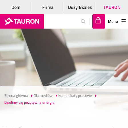
Dom
Firma
Duży Biznes
TAURON
Menu
Za
lo
gu
j
si
ę
Strona główna
Dla mediów
Komunikaty prasowe
Dzielimy się pozytywną energią