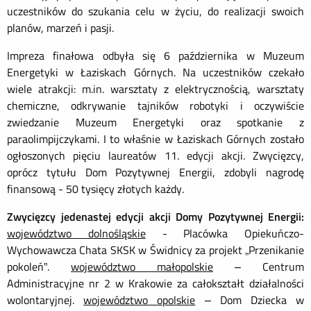
uczestników do szukania celu w życiu, do realizacji swoich
planów, marzeń i pasji.
Impreza finałowa odbyła się 6 października w Muzeum
Energetyki w Łaziskach Górnych. Na uczestników czekało
wiele atrakcji: m.in. warsztaty z elektrycznością, warsztaty
chemiczne, odkrywanie tajników robotyki i oczywiście
zwiedzanie Muzeum Energetyki oraz spotkanie z
paraolimpijczykami. I to właśnie w Łaziskach Górnych zostało
ogłoszonych pięciu laureatów 11. edycji akcji. Zwycięzcy,
oprócz tytułu Dom Pozytywnej Energii, zdobyli nagrodę
finansową - 50 tysięcy złotych każdy.
Zwycięzcy jedenastej edycji akcji Domy Pozytywnej Energii:
województwo dolnośląskie
- Placówka Opiekuńczo-
Wychowawcza Chata SKSK w Świdnicy za projekt „Przenikanie
pokoleń”.
województwo małopolskie
– Centrum
Administracyjne nr 2 w Krakowie za całokształt działalności
wolontaryjnej.
województwo opolskie
– Dom Dziecka w