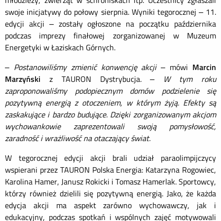
młodzieży, zwierząt w schroniskach itp. Uczestnicy zgłaszali
swoje inicjatywy do połowy sierpnia. Wyniki tegorocznej – 11.
edycji akcji – zostały ogłoszone na początku października
podczas imprezy finałowej zorganizowanej w Muzeum
Energetyki w Łaziskach Górnych.
–
Postanowiliśmy zmienić konwencję akcji
– mówi
Marcin
Marzyński
z TAURON Dystrybucja.
– W tym roku
zaproponowaliśmy podopiecznym domów podzielenie się
pozytywną energią z otoczeniem, w którym żyją. Efekty są
zaskakujące i bardzo budujące. Dzięki zorganizowanym akcjom
wychowankowie zaprezentowali swoją pomysłowość,
zaradność i wrażliwość na otaczający świat.
W tegorocznej edycji akcji brali udział paraolimpijczycy
wspierani przez TAURON Polska Energia: Katarzyna Rogowiec,
Karolina Hamer, Janusz Rokicki i Tomasz Hamerlak. Sportowcy,
którzy również dzielili się pozytywną energią. Jako, że każda
edycja akcji ma aspekt zarówno wychowawczy, jak i
edukacyjny, podczas spotkań i wspólnych zajęć motywowali