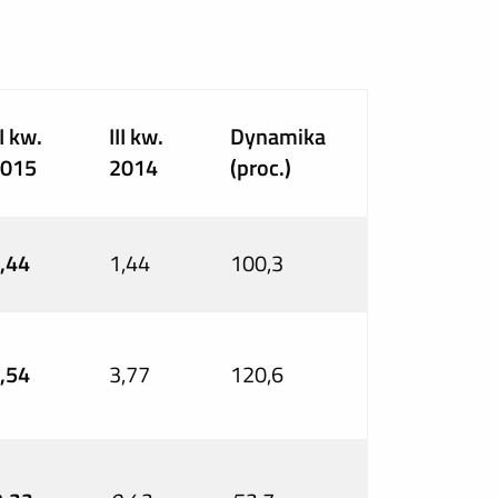
II kw.
III kw.
Dynamika
015
2014
(proc.)
,44
1,44
100,3
,54
3,77
120,6