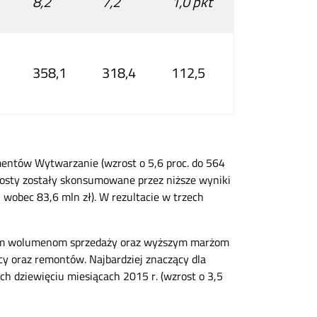
8,2
7,2
1,0 pkt
358,1
318,4
112,5
mentów Wytwarzanie (wzrost o 5,6 proc. do 564
wzrosty zostały skonsumowane przez niższe wyniki
 wobec 83,6 mln zł). W rezultacie w trzech
ącym wolumenom sprzedaży oraz wyższym marżom
cy oraz remontów. Najbardziej znaczący dla
h dziewięciu miesiącach 2015 r. (wzrost o 3,5