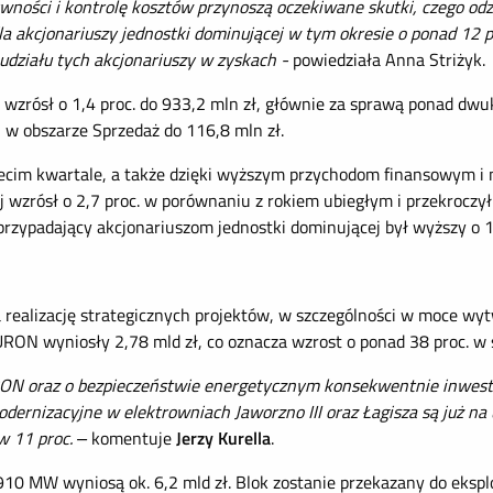
wności i kontrolę kosztów przynoszą oczekiwane skutki, czego od
a akcjonariuszy jednostki dominującej w tym okresie o ponad 12 pr
a udziału tych akcjonariuszy w zyskach -
powiedziała Anna Striżyk.
zrósł o 1,4 proc. do 933,2 mln zł, głównie za sprawą ponad dw
w obszarze Sprzedaż do 116,8 mln zł.
cim kwartale, a także dzięki wyższym przychodom finansowym i n
 wzrósł o 2,7 proc. w porównaniu z rokiem ubiegłym i przekroczył
rzypadający akcjonariuszom jednostki dominującej był wyższy o 12
realizację strategicznych projektów, w szczególności w moce wyt
ON wyniosły 2,78 mld zł, co oznacza wzrost o ponad 38 proc. w st
RON oraz o bezpieczeństwie energetycznym konsekwentnie inwes
 modernizacyjne w elektrowniach Jaworzno III oraz Łagisza są już 
w 11 proc. –
komentuje
Jerzy Kurella
.
0 MW wyniosą ok. 6,2 mld zł. Blok zostanie przekazany do eksplo