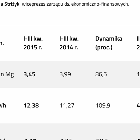
a Striżyk
, wiceprezes zarządu ds. ekonomiczno-finansowych.
I-III kw.
I-III kw.
Dynamika
I
m.
2015 r.
2014 r.
(proc.)
2
ln Mg
3,45
3,99
86,5
1
Wh
12,38
11,27
109,9
4