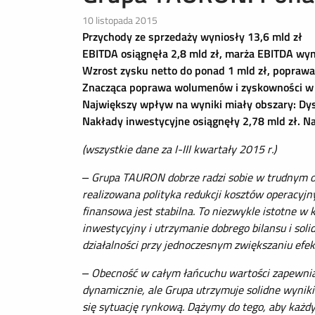
10 listopada 2015
Przychody ze sprzedaży wyniosły 13,6 mld zł
EBITDA osiągnęła 2,8 mld zł, marża EBITDA wyn
Wzrost zysku netto do ponad 1 mld zł, poprawa 
Znacząca poprawa wolumenów i zyskowności w o
Największy wpływ na wyniki miały obszary: Dys
Nakłady inwestycyjne osiągnęły 2,78 mld zł. Na
(wszystkie dane za I-III kwartały 2015 r.)
– Grupa TAURON dobrze radzi sobie w trudnym o
realizowana polityka redukcji kosztów operacyjn
finansowa jest stabilna. To niezwykle istotne 
inwestycyjny i utrzymanie dobrego bilansu i so
działalności przy jednoczesnym zwiększaniu ef
– Obecność w całym łańcuchu wartości zapewnia 
dynamicznie, ale Grupa utrzymuje solidne wyniki
się sytuację rynkową. Dążymy do tego, aby każdy