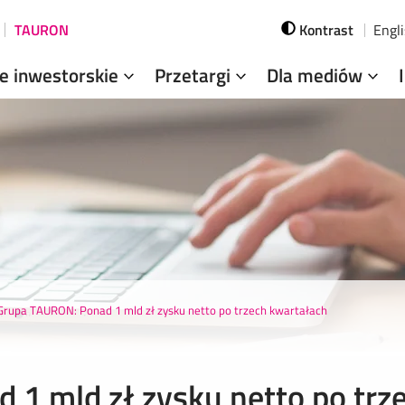
TAURON
Kontrast
Engl
je inwestorskie
Przetargi
Dla mediów
Grupa TAURON: Ponad 1 mld zł zysku netto po trzech kwartałach
1 mld zł zysku netto po trz