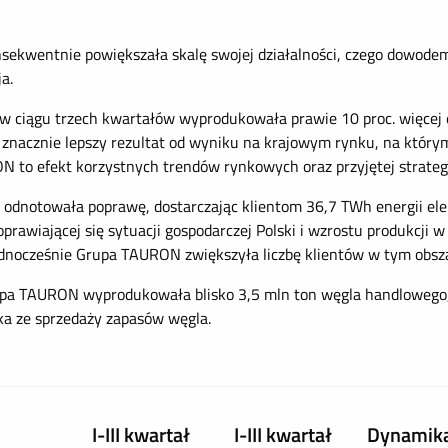
sekwentnie powiększała skalę swojej działalności, czego dowod
a.
ciągu trzech kwartałów wyprodukowała prawie 10 proc. więcej ene
o znacznie lepszy rezultat od wyniku na krajowym rynku, na który
ON to efekt korzystnych trendów rynkowych oraz przyjętej strateg
notowała poprawę, dostarczając klientom 36,7 TWh energii elekt
t poprawiającej się sytuacji gospodarczej Polski i wzrostu produkcj
nocześnie Grupa TAURON zwiększyła liczbę klientów w tym obszar
upa TAURON wyprodukowała blisko 3,5 mln ton węgla handlowego,
ka ze sprzedaży zapasów węgla.
I-III kwartał
I-III kwartał
Dynamik