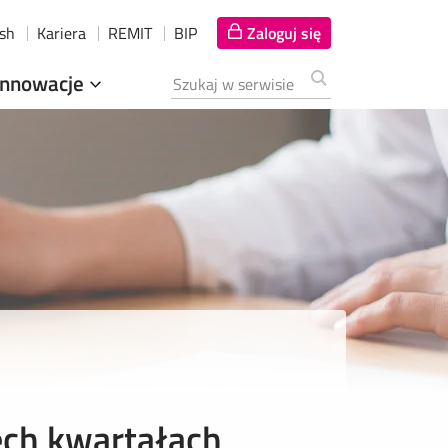
ish
Kariera
REMIT
BIP
Zaloguj się
Innowacje
Szukana fraza
ech kwartałach