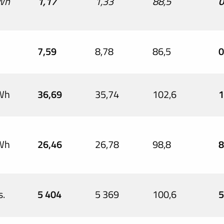
Wh
1,17
1,33
88,5
0
7,59
8,78
86,5
0
Wh
36,69
35,74
102,6
1
Wh
26,46
26,78
98,8
8
s.
5 404
5 369
100,6
5