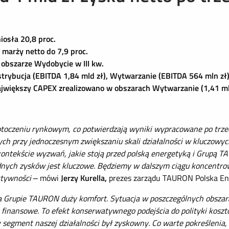
iosła 20,8 proc.
marży netto do 7,9 proc.
bszarze Wydobycie w III kw.
trybucja (EBITDA 1,84 mld zł), Wytwarzanie (EBITDA 564 mln zł)
jwiększy CAPEX zrealizowano w obszarach Wytwarzanie (1,41 mld 
toczeniu rynkowym, co potwierdzają wyniki wypracowane po trze
ych przy jednoczesnym zwiększaniu skali działalności w kluczowy
w kontekście wyzwań, jakie stoją przed polską energetyką i Grupą
lidnych zysków jest kluczowe. Będziemy w dalszym ciągu koncentr
ektywności
– mówi
Jerzy Kurella,
prezes zarządu TAURON Polska En
Grupie TAURON duży komfort. Sytuacja w poszczególnych obszarac
 finansowe. To efekt konserwatywnego podejścia do polityki kosz
 segment naszej działalności był zyskowny. Co warte pokreślenia, 