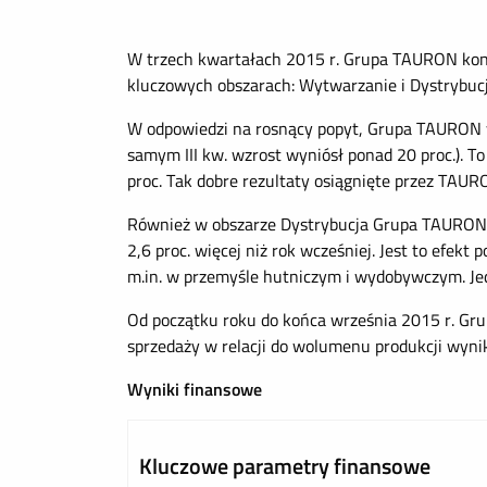
W trzech kwartałach 2015 r. Grupa TAURON kon
kluczowych obszarach: Wytwarzanie i Dystrybucj
W odpowiedzi na rosnący popyt, Grupa TAURON w 
samym III kw. wzrost wyniósł ponad 20 proc.). T
proc. Tak dobre rezultaty osiągnięte przez TAUR
Również w obszarze Dystrybucja Grupa TAURON od
2,6 proc. więcej niż rok wcześniej. Jest to efek
m.in. w przemyśle hutniczym i wydobywczym. Jed
Od początku roku do końca września 2015 r. Gr
sprzedaży w relacji do wolumenu produkcji wyni
Wyniki finansowe
Kluczowe parametry finansowe