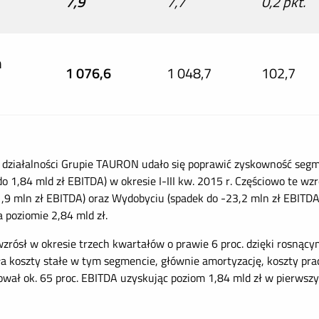
7,9
7,7
0,2 pkt.
m
1 076,6
1 048,7
102,7
w działalności Grupie TAURON udało się poprawić zyskowność seg
 do 1,84 mld zł EBITDA) w okresie I-III kw. 2015 r. Częściowo te 
,9 mln zł EBITDA) oraz Wydobyciu (spadek do -23,2 mln zł EBITDA
poziomie 2,84 mld zł.
zrósł w okresie trzech kwartałów o prawie 6 proc. dzięki rosn
ła koszty stałe w tym segmencie, głównie amortyzację, koszty pra
wał ok. 65 proc. EBITDA uzyskując poziom 1,84 mld zł w pierwszyc