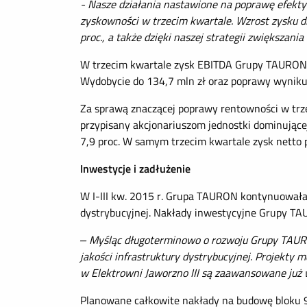
- Nasze działania nastawione na poprawę efekty
zyskowności w trzecim kwartale. Wzrost zysku dl
proc., a także dzięki naszej strategii zwiększani
W trzecim kwartale zysk EBITDA Grupy TAURON w
Wydobycie do 134,7 mln zł oraz poprawy wyniku 
Za sprawą znaczącej poprawy rentowności w trze
przypisany akcjonariuszom jednostki dominującej
7,9 proc. W samym trzecim kwartale zysk netto p
Inwestycje i zadłużenie
W I-III kw. 2015 r. Grupa TAURON kontynuowała 
dystrybucyjnej. Nakłady inwestycyjne Grupy TAUR
– Myśląc długoterminowo o rozwoju Grupy TAU
jakości infrastruktury dystrybucyjnej. Projekty
w Elektrowni Jaworzno III są zaawansowane już 
Planowane całkowite nakłady na budowę bloku 91