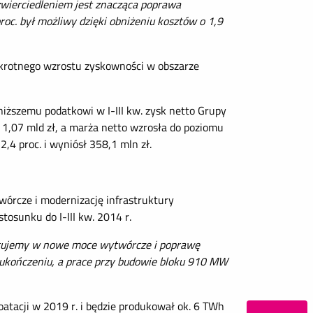
zwierciedleniem jest znacząca poprawa
oc. był możliwy dzięki obniżeniu kosztów o 1,9
ukrotnego wzrostu zyskowności w obszarze
iższemu podatkowi w I-III kw. zysk netto Grupy
 1,07 mld zł, a marża netto wzrosła do poziomu
,4 proc. i wyniósł 358,1 mln zł.
wórcze i modernizację infrastruktury
osunku do I-III kw. 2014 r.
tujemy w nowe moce wytwórcze i poprawę
na ukończeniu, a prace przy budowie bloku 910 MW
atacji w 2019 r. i będzie produkował ok. 6 TWh