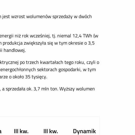
em jest wzrost wolumenów sprzedaży w dwóch
rgii niż rok wcześniej, tj. niemal 12,4 TWh (w
m produkcja zwiększyła się w tym okresie o 3,5
ii handlowej.
rycznej po trzech kwartałach tego roku, czyli o
i w energochłonnych sektorach gospodarki, w tym
ze o około 35 tysięcy.
 a sprzedała ok. 3,7 mln ton. Wyższy wolumen
a
III kw.
III kw.
Dynamik