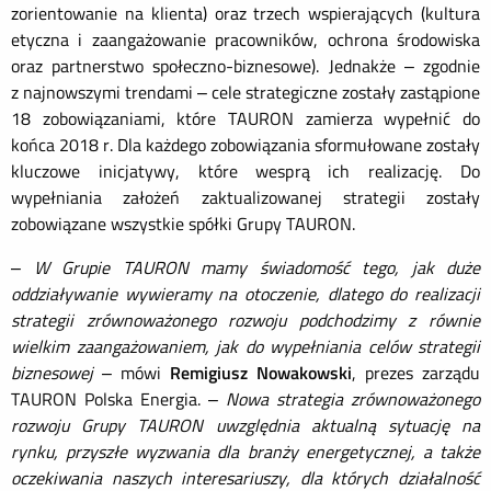
zorientowanie na klienta) oraz trzech wspierających (kultura
etyczna i zaangażowanie pracowników, ochrona środowiska
oraz partnerstwo społeczno-biznesowe). Jednakże – zgodnie
z najnowszymi trendami – cele strategiczne zostały zastąpione
18 zobowiązaniami, które TAURON zamierza wypełnić do
końca 2018 r. Dla każdego zobowiązania sformułowane zostały
kluczowe inicjatywy, które wesprą ich realizację. Do
wypełniania założeń zaktualizowanej strategii zostały
zobowiązane wszystkie spółki Grupy TAURON.
–
W Grupie TAURON mamy świadomość tego, jak duże
oddziaływanie wywieramy na otoczenie, dlatego do realizacji
strategii zrównoważonego rozwoju podchodzimy z równie
wielkim zaangażowaniem, jak do wypełniania celów strategii
biznesowej
– mówi
Remigiusz Nowakowski
, prezes zarządu
TAURON Polska Energia. –
Nowa strategia zrównoważonego
rozwoju Grupy TAURON uwzględnia aktualną sytuację na
rynku, przyszłe wyzwania dla branży energetycznej, a także
oczekiwania naszych interesariuszy, dla których działalność