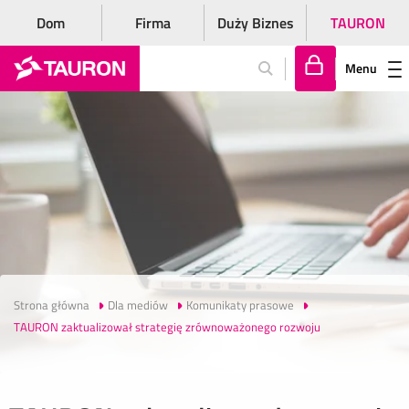
Dom
Firma
Duży Biznes
TAURON
Menu
Za
lo
gu
j
si
ę
Strona główna
Dla mediów
Komunikaty prasowe
TAURON zaktualizował strategię zrównoważonego rozwoju