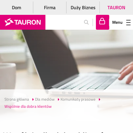
Dom
Firma
Duży Biznes
TAURON
Menu
Za
lo
gu
j
si
ę
Strona główna
Dla mediów
Komunikaty prasowe
Wspólnie dla dobra klientów