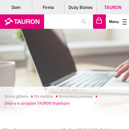
Dom
Firma
Duży Biznes
TAURON
Menu
Za
lo
gu
j
si
ę
Strona główna
Dla mediów
Komunikaty prasowe
Zmiany w zarządzie TAURON Wydobycie