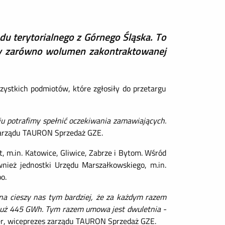
u terytorialnego z Górnego Śląska. To
dczy zarówno wolumen zakontraktowanej
ystkich podmiotów, które zgłosiły do przetargu
u potrafimy spełnić oczekiwania zamawiających.
 zarządu TAURON Sprzedaż GZE.
, m.in. Katowice, Gliwice, Zabrze i Bytom. Wśród
nież jednostki Urzędu Marszałkowskiego, m.in.
o.
a cieszy nas tym bardziej, że za każdym razem
już
445 GWh. Tym razem umowa jest dwuletnia -
er, wiceprezes zarządu TAURON Sprzedaż GZE.