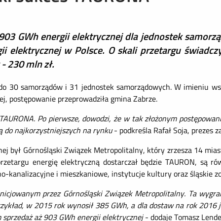
03 GWh energii elektrycznej dla jednostek samorząd
ii elektrycznej w Polsce. O skali przetargu świa
y - 230 mln zł.
j do 30 samorządów i 31 jednostek samorządowych. W imieniu wsz
nej, postępowanie przeprowadziła gmina Zabrze.
 TAURONA. Po pierwsze, dowodzi, że w tak złożonym postępowani
ą do najkorzystniejszych na rynku
- podkreśla Rafał Soja, prezes
ej był Górnośląski Związek Metropolitalny, który zrzesza 14 miast
etargu energię elektryczną dostarczał będzie TAURON, są rów
no-kanalizacyjne i mieszkaniowe, instytucje kultury oraz śląskie zo
icjowanym przez Górnośląski Związek Metropolitalny. Ta wygran
rzykład, w 2015 rok wynosił
385 GWh, a dla dostaw na rok 2016 
 sprzedaż aż 903 GWh energii elektrycznej
- dodaje Tomasz Lend