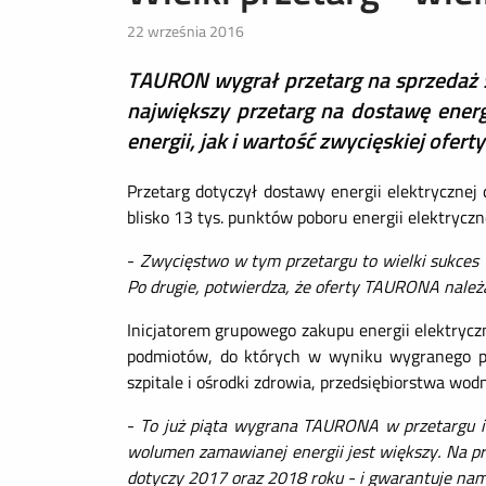
22 września 2016
TAURON wygrał przetarg na sprzedaż 9
największy przetarg na dostawę energ
energii, jak i wartość zwycięskiej ofert
Przetarg dotyczył dostawy energii elektryczne
blisko 13 tys. punktów poboru energii elektrycz
-
Zwycięstwo w tym przetargu to wielki sukces
Po drugie, potwierdza, że oferty TAURONA należ
Inicjatorem grupowego zakupu energii elektryczn
podmiotów, do których w wyniku wygranego prz
szpitale i ośrodki zdrowia, przedsiębiorstwa wod
-
To już piąta wygrana TAURONA w przetargu in
wolumen zamawianej energii jest większy. Na p
dotyczy 2017 oraz 2018 roku - i gwarantuje nam