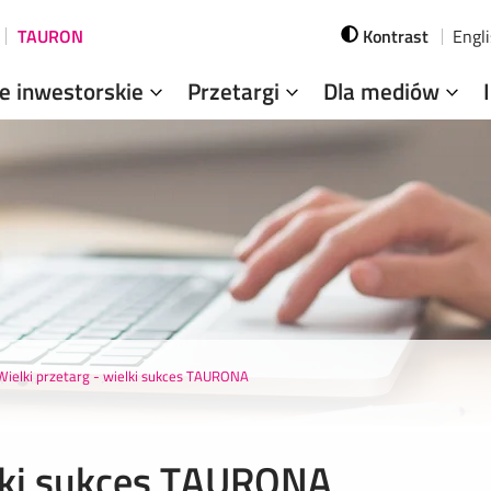
TAURON
Kontrast
Engl
je inwestorskie
Przetargi
Dla mediów
Wielki przetarg - wielki sukces TAURONA
elki sukces TAURONA