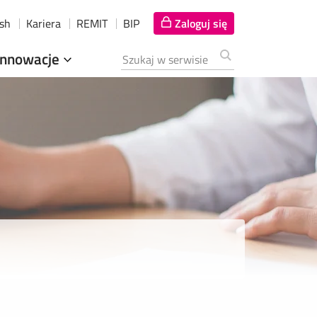
ish
Kariera
REMIT
BIP
Zaloguj się
Innowacje
Szukana fraza