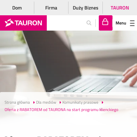
Dom
Firma
Duży Biznes
TAURON
Menu
Za
lo
gu
j
si
ę
Strona główna
Dla mediów
Komunikaty prasowe
Oferta z RABATOREM od TAURONA na start programu klienckiego