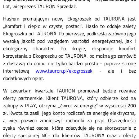
Lot, wiceprezes TAURON Sprzedaż.
Hasłem promującym nowy Ekogroszek od TAURONA jest
„Komfort i ciepło w czystej postaci”. Hasło to oddaje zalety
Ekogroszku od TAURONA. Po pierwsze, podkreśla zarówno jego
wysoką jakość pod względem wartości energetycznej, jak i
ekologiczny charakter. Po drugie, eksponuje komfort
korzystania z Ekogroszku od TAURONA, bo można go zamówić
z dostawą do domu nie tylko bardzo prosto - poprzez stronę
internetową
www.tauron.pl/ekogroszek
- ale i bez
dodatkowych opłat.
W czwartym kwartale TAURON promował będzie również
oferty partnerskie. Klient TAURONA, który odbierze kod na
zakupy w PLAY, otrzyma „Zwrot za energię” w wysokości 200
zł. Kwota ta zasili jego konto rozliczeń za energię elektryczną,
a więc pozwoli zmniejszyć rachunki za prąd. Oszczędności
zyska również osoba, która zdecyduje się na skorzystanie z
oferty specjalnej NC+ dla klientów TAURONA oraz z oferty