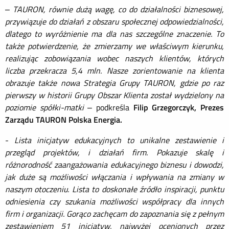
–
TAURON, równie dużą wagę, co do działalności biznesowej,
przywiązuje do działań z obszaru społecznej odpowiedzialności,
dlatego to wyróżnienie ma dla nas szczególne znaczenie. To
także potwierdzenie, że zmierzamy we właściwym kierunku,
realizując zobowiązania wobec naszych klientów, których
liczba przekracza 5,4 mln. Nasze zorientowanie na klienta
obrazuje także nowa Strategia Grupy TAURON, gdzie po raz
pierwszy w historii Grupy Obszar Klienta został wydzielony na
poziomie spółki-matki
– podkreśla
Filip Grzegorczyk, Prezes
Zarządu TAURON Polska Energia.
-
Lista inicjatyw edukacyjnych to unikalne zestawienie i
przegląd projektów, i działań firm. Pokazuje skalę i
różnorodność zaangażowania edukacyjnego biznesu i dowodzi,
jak duże są możliwości włączania i wpływania na zmiany w
naszym otoczeniu. Lista to doskonałe źródło inspiracji, punktu
odniesienia czy szukania możliwości współpracy dla innych
firm i organizacji. Gorąco zachęcam do zapoznania się z pełnym
zestawieniem 51 inicjatyw, najwyżej ocenionych przez