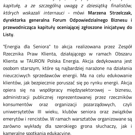
kapitułę, a ze szczególną uwagą z dziesiątką finalistów,
których wskazali internauci
- mówi
Marzena Strzelczak,
dyrektorka generalna Forum Odpowiedzialnego Biznesu i
przewodnicząca kapituły oceniającej zgłoszone inicjatywy do
Listy
.
”Energia dla Seniora” to akcja realizowana przez Zespół
Rzecznika Praw Klienta, działającego w ramach Obszaru
Klienta w TAURON Polska Energia. Akcja dedykowana jest
osobom starszym, które są najbardziej narażone na działania
nieuczciwych sprzedawców energii. Ma na celu edukowanie
klientów, jak bezpiecznie poruszać się po rynku energii. Akcja
opiera się na współpracy międzysektorowej – biznesu,
administracji publicznej reprezentowanej przez rzeczników
konsumentów oraz organizacji pozarządowych, czyli
uniwersytetów III wieku, klubów seniora oraz związków
emerytów i rencistów. W ramach warsztatów organizowane są
zarówno wykłady dla szerokiego grona słuchaczy, jak i
kameralne spotkania edukacyjne.