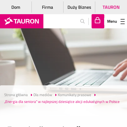
Dom
Firma
Duży Biznes
TAURON
Menu
Za
lo
gu
j
si
ę
Strona główna
Dla mediów
Komunikaty prasowe
„Energia dla seniora” w najlepszej dziesiątce akcji edukacyjnych w Polsce