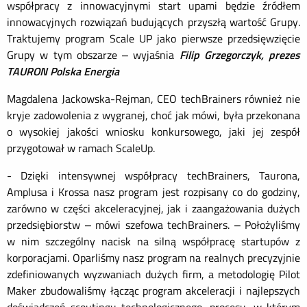
współpracy z innowacyjnymi start upami będzie źródłem
innowacyjnych rozwiązań budujących przyszłą wartość Grupy.
Traktujemy program Scale UP jako pierwsze przedsięwzięcie
Grupy w tym obszarze – wyjaśnia
Filip Grzegorczyk, prezes
TAURON Polska Energia
Magdalena Jackowska-Rejman, CEO techBrainers również nie
kryje zadowolenia z wygranej, choć jak mówi, była przekonana
o wysokiej jakości wniosku konkursowego, jaki jej zespół
przygotował w ramach ScaleUp.
- Dzięki intensywnej współpracy techBrainers, Taurona,
Amplusa i Krossa nasz program jest rozpisany co do godziny,
zarówno w części akceleracyjnej, jak i zaangażowania dużych
przedsiębiorstw – mówi szefowa techBrainers. – Położyliśmy
w nim szczególny nacisk na silną współpracę startupów z
korporacjami. Oparliśmy nasz program na realnych precyzyjnie
zdefiniowanych wyzwaniach dużych firm, a metodologię Pilot
Maker zbudowaliśmy łącząc program akceleracji i najlepszych