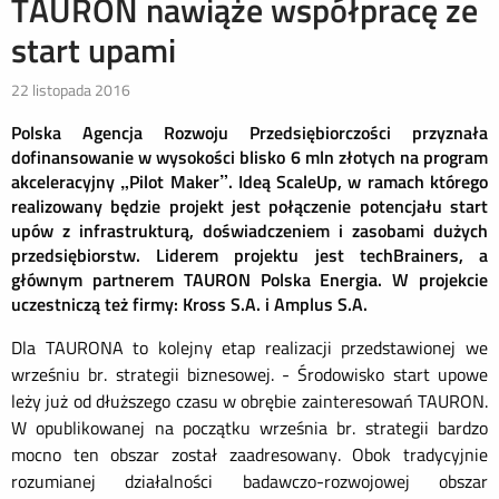
TAURON nawiąże współpracę ze
start upami
22 listopada 2016
Polska Agencja Rozwoju Przedsiębiorczości przyznała
dofinansowanie w wysokości blisko 6 mln złotych na program
akceleracyjny „Pilot Maker”. Ideą ScaleUp, w ramach którego
realizowany będzie projekt jest połączenie potencjału start
upów z infrastrukturą, doświadczeniem i zasobami dużych
przedsiębiorstw. Liderem projektu jest techBrainers, a
głównym partnerem TAURON Polska Energia. W projekcie
uczestniczą też firmy: Kross S.A. i Amplus S.A.
Dla TAURONA to kolejny etap realizacji przedstawionej we
wrześniu br. strategii biznesowej. - Środowisko start upowe
leży już od dłuższego czasu w obrębie zainteresowań TAURON.
W opublikowanej na początku września br. strategii bardzo
mocno ten obszar został zaadresowany. Obok tradycyjnie
rozumianej działalności badawczo-rozwojowej obszar