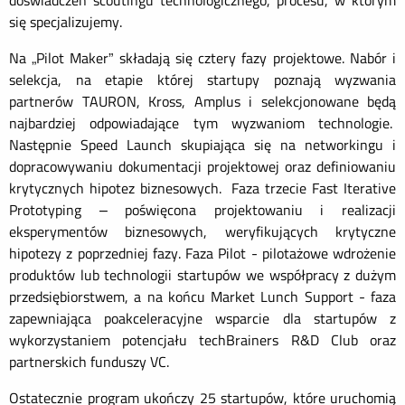
doświadczeń scoutingu technologicznego, procesu, w którym
się specjalizujemy.
Na „Pilot Maker” składają się cztery fazy projektowe. Nabór i
selekcja, na etapie której startupy poznają wyzwania
partnerów TAURON, Kross, Amplus i selekcjonowane będą
najbardziej odpowiadające tym wyzwaniom technologie.
Następnie Speed Launch skupiająca się na networkingu i
dopracowywaniu dokumentacji projektowej oraz definiowaniu
krytycznych hipotez biznesowych. Faza trzecie Fast Iterative
Prototyping – poświęcona projektowaniu i realizacji
eksperymentów biznesowych, weryfikujących krytyczne
hipotezy z poprzedniej fazy. Faza Pilot - pilotażowe wdrożenie
produktów lub technologii startupów we współpracy z dużym
przedsiębiorstwem, a na końcu Market Lunch Support - faza
zapewniająca poakceleracyjne wsparcie dla startupów z
wykorzystaniem potencjału techBrainers R&D Club oraz
partnerskich funduszy VC.
Ostatecznie program ukończy 25 startupów, które uruchomią