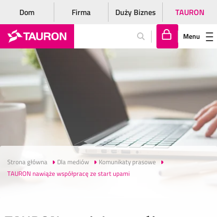
Dom
Firma
Duży Biznes
TAURON
Menu
Za
lo
gu
j
si
ę
Strona główna
Dla mediów
Komunikaty prasowe
TAURON nawiąże współpracę ze start upami