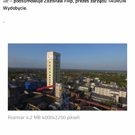
lat
–
podsumowuje Zdzisław Filip, prezes zarządu TAURON
Wydobycie.
Rozmiar 4,2 MB
4000x2250 pikseli