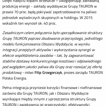
Dzięki nabyciu kopalni Brzeszcze – uwzględniając zakładaną
produkcję energii - zakłady wydobywcze Grupy TAURON w
prawie 70 proc. będą pokrywać zapotrzebowanie na paliwo
jednostek wytwórczych skupionych w holdingu. W 2015
wskaźnik ten wynosił ok. 40 proc.
Zasadniczym celem połączenia było uporządkowanie struktury
Grupy TAURON poprzez zbudowanie przejrzystego, jednolitego
modelu funkcjonowania Obszaru Wydobycie, w wyniku
integracji przejętych aktywów i wykorzystania synergii w
efekcie współdzielenia zasobów - tak, by zagwarantować
stabilne dostawy konkurencyjnego kosztowo i odpowiedniego
pod względem jakości paliwa dla Grupy oraz rozwijać jej ofertę
produktową -
mówi
Filip Grzegorczyk
, prezes zarządu TAURON
Polska Energia.
Pełna integracja przyniesie korzyści finansowe i niefinansowe
zarówno dla Grupy TAURON, jak i Obszaru Wydobycie
wynikające między innymi z uproszczenia struktury Grupy
TAURON i zwiększenia jej przejrzystości, efektywności