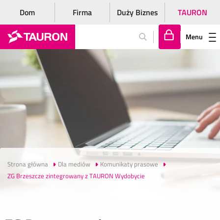
Dom
Firma
Duży Biznes
TAURON
Menu
Za
lo
gu
j
si
ę
Strona główna
Dla mediów
Komunikaty prasowe
ZG Brzeszcze zintegrowany z TAURON Wydobycie