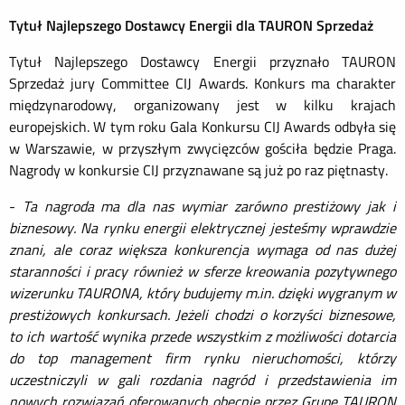
Tytuł Najlepszego Dostawcy Energii dla TAURON Sprzedaż
Tytuł Najlepszego Dostawcy Energii przyznało TAURON
Sprzedaż jury Committee CIJ Awards. Konkurs ma charakter
międzynarodowy, organizowany jest w kilku krajach
europejskich. W tym roku Gala Konkursu CIJ Awards odbyła się
w Warszawie, w przyszłym zwycięzców gościła będzie Praga.
Nagrody w konkursie CIJ przyznawane są już po raz piętnasty.
-
Ta nagroda ma dla nas wymiar zarówno prestiżowy jak i
biznesowy. Na rynku energii elektrycznej jesteśmy wprawdzie
znani, ale coraz większa konkurencja wymaga od nas dużej
staranności i pracy również w sferze kreowania pozytywnego
wizerunku TAURONA, który budujemy m.in. dzięki wygranym w
prestiżowych konkursach. Jeżeli chodzi o korzyści biznesowe,
to ich wartość wynika przede wszystkim z możliwości dotarcia
do top management firm rynku nieruchomości, którzy
uczestniczyli w gali rozdania nagród i przedstawienia im
nowych rozwiązań oferowanych obecnie przez Grupę TAURON