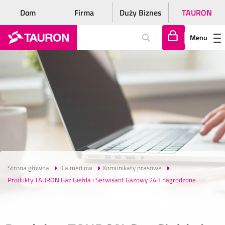
Dom
Firma
Duży Biznes
TAURON
Menu
Za
lo
gu
j
si
ę
Strona główna
Dla mediów
Komunikaty prasowe
Produkty TAURON Gaz Giełda i Serwisant Gazowy 24H nagrodzone