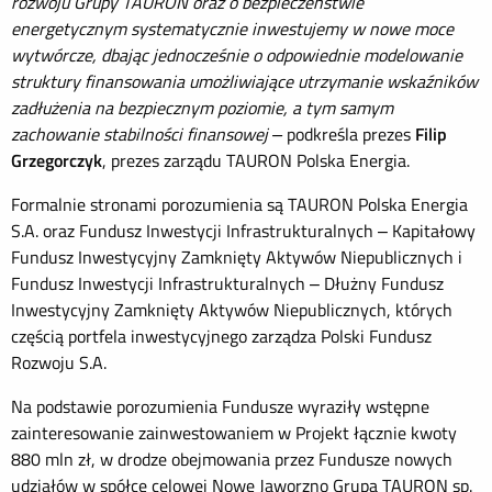
rozwoju Grupy TAURON oraz o bezpieczeństwie
energetycznym systematycznie inwestujemy w nowe moce
wytwórcze, dbając jednocześnie o odpowiednie modelowanie
struktury finansowania umożliwiające utrzymanie wskaźników
zadłużenia na bezpiecznym poziomie, a tym samym
zachowanie stabilności finansowej –
podkreśla prezes
Filip
Grzegorczyk
, prezes zarządu TAURON Polska Energia.
Formalnie stronami porozumienia są TAURON Polska Energia
S.A. oraz Fundusz Inwestycji Infrastrukturalnych – Kapitałowy
Fundusz Inwestycyjny Zamknięty Aktywów Niepublicznych i
Fundusz Inwestycji Infrastrukturalnych – Dłużny Fundusz
Inwestycyjny Zamknięty Aktywów Niepublicznych, których
częścią portfela inwestycyjnego zarządza Polski Fundusz
Rozwoju S.A.
Na podstawie porozumienia Fundusze wyraziły wstępne
zainteresowanie zainwestowaniem w Projekt łącznie kwoty
880 mln zł, w drodze obejmowania przez Fundusze nowych
udziałów w spółce celowej Nowe Jaworzno Grupa TAURON sp.