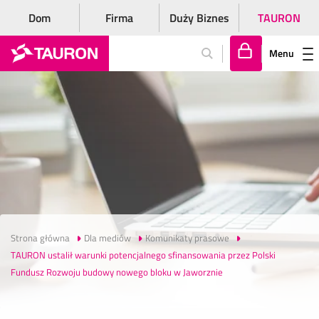
Dom
Firma
Duży Biznes
TAURON
Menu
Za
lo
gu
j
si
ę
Strona główna
Dla mediów
Komunikaty prasowe
TAURON ustalił warunki potencjalnego sfinansowania przez Polski
Fundusz Rozwoju budowy nowego bloku w Jaworznie