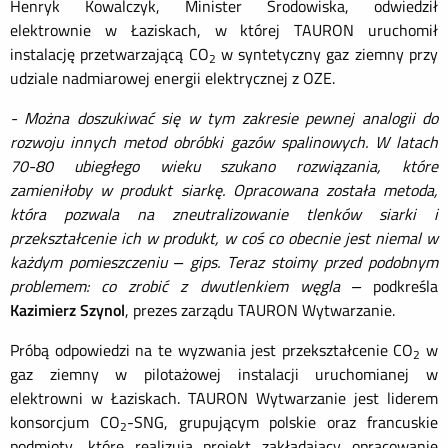
Henryk Kowalczyk, Minister Środowiska, odwiedził
elektrownie w Łaziskach, w której TAURON uruchomił
instalację przetwarzającą CO
w syntetyczny gaz ziemny przy
2
udziale nadmiarowej energii elektrycznej z OZE.
- Można doszukiwać się w tym zakresie pewnej analogii do
rozwoju innych metod obróbki gazów spalinowych. W latach
70-80 ubiegłego wieku szukano rozwiązania, które
zamieniłoby w produkt siarkę. Opracowana została metoda,
która pozwala na zneutralizowanie tlenków siarki i
przekształcenie ich w produkt, w coś co obecnie jest niemal w
każdym pomieszczeniu – gips. Teraz stoimy przed podobnym
problemem: co zrobić z dwutlenkiem węgla –
podkreśla
Kazimierz Szynol
, prezes zarządu TAURON Wytwarzanie.
Próbą odpowiedzi na te wyzwania jest przekształcenie CO
w
2
gaz ziemny w pilotażowej instalacji uruchomianej w
elektrowni w Łaziskach. TAURON Wytwarzanie jest liderem
konsorcjum CO
-SNG, grupującym polskie oraz francuskie
2
podmioty, które realizują projekt zakładający opracowanie