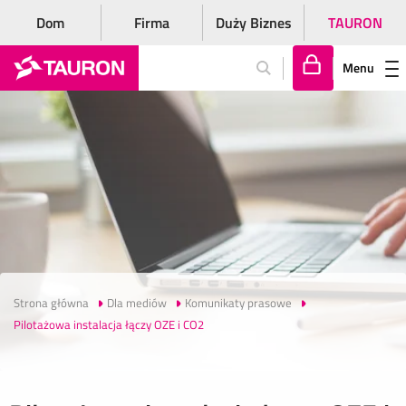
Dom
Firma
Duży Biznes
TAURON
Menu
Za
lo
gu
j
si
ę
Strona główna
Dla mediów
Komunikaty prasowe
Pilotażowa instalacja łączy OZE i CO2