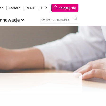
ish
Kariera
REMIT
BIP
Zaloguj się
Innowacje
Szukana fraza