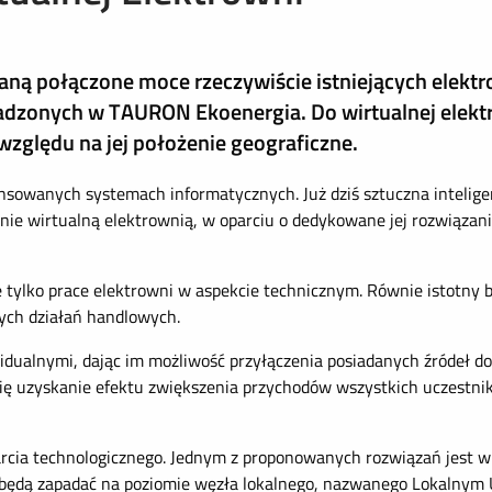
taną połączone moce rzeczywiście istniejących elekt
wadzonych w TAURON Ekoenergia. Do wirtualnej ele
względu na jej położenie geograficzne.
sowanych systemach informatycznych. Już dziś sztuczna inteligen
anie wirtualną elektrownią, w oparciu o dedykowane jej rozwiązani
e tylko prace elektrowni w aspekcie technicznym. Równie istotny
ych działań handlowych.
dualnymi, dając im możliwość przyłączenia posiadanych źródeł do 
się uzyskanie efektu zwiększenia przychodów wszystkich uczestni
cia technologicznego. Jednym z proponowanych rozwiązań jest w
m będą zapadać na poziomie węzła lokalnego, nazwanego Lokaln