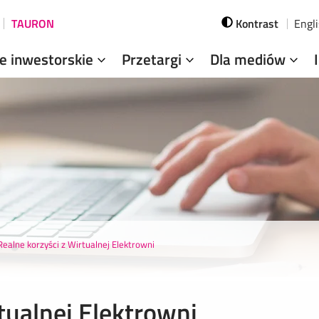
TAURON
Kontrast
Engl
je inwestorskie
Przetargi
Dla mediów
Realne korzyści z Wirtualnej Elektrowni
tualnej Elektrowni