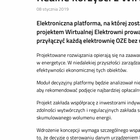
08 stycznia 2019
Elektroniczna platforma, na której zos
projektem Wirtualnej Elektrowni pro
przyłączyć każdą elektrownię OZE bez 
Projektowane rozwiązania opierają się na zaawan
w energetyce. W niedalekiej przyszłości zarządz
efektywności ekonomicznej tych obiektów.
Moduł decyzyjny platformy będzie analizował ni
aby rekomendować podjęcie najbardziej opłacaln
Projekt zakłada współpracę z inwestorami indywi
zdolności wytwórczych i regulacyjnych zakłada 
skumulowanego wolumenu energii.
Wdrożenie koncepcji wymaga szczególnego wspar
to, że decyzje o sterowaniu danym urządzenie