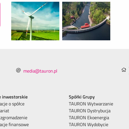
media@tauron.pl
e inwestorskie
Spółki Grupy
acje o spółce
TAURON Wytwarzanie
ariat
TAURON Dystrybucja
 zgromadzenie
TAURON Ekoenergia
acje finansowe
TAURON Wydobycie