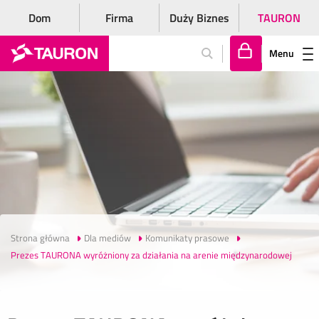
Dom
Firma
Duży Biznes
TAURON
Menu
Za
lo
gu
j
si
ę
Strona główna
Dla mediów
Komunikaty prasowe
Prezes TAURONA wyróżniony za działania na arenie międzynarodowej