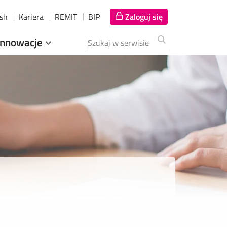
ish
Kariera
REMIT
BIP
Zaloguj się
Innowacje
Szukana fraza