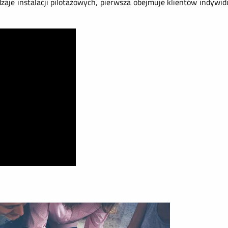
e instalacji pilotażowych, pierwsza obejmuje klientów indywi