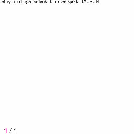
dualnych i druga budynki biurowe spółki TAURON
1
/
1