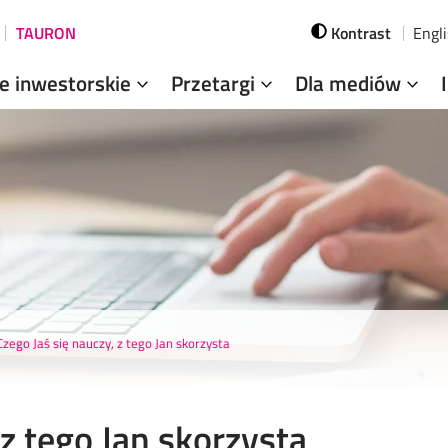
TAURON
Kontrast
Engl
je inwestorskie
Przetargi
Dla mediów
Czego Jaś się nauczy, z tego Jan skorzysta
 z tego Jan skorzysta