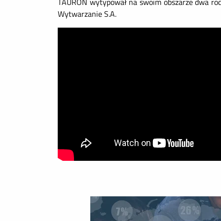
TAURON wytypował na swoim obszarze dwa rodzaj
Wytwarzanie S.A.