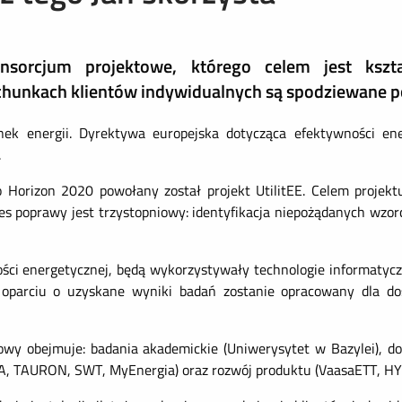
sorcjum projektowe, którego celem jest kszta
hunkach klientów indywidualnych są spodziewane p
nek energii. Dyrektywa europejska dotycząca efektywności en
.
Horizon 2020 powołany został projekt UtilitEE. Celem proje
roces poprawy jest trzystopniowy: identyfikacja niepożądanych w
ści energetycznej, będą wykorzystywały technologie informatycz
 oparciu o uzyskane wyniki badań zostanie opracowany dla do
ktowy obejmuje: badania akademickie (Uniwerysytet w Bazylei), 
EA, TAURON, SWT, MyEnergia) oraz rozwój produktu (VaasaETT, HY