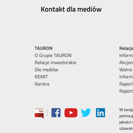
Kontakt dla mediów
TAURON
Relacj
O Grupie TAURON
Inform
Relacje inwestorskie
Akcjon
Dle mediów
Walne
REMIT
Inform
Kariera
Raport
Rapor
|
W związ
pomocą 
jakości
używani