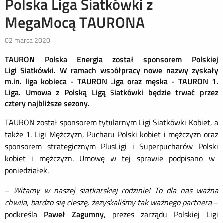
Polska Liga Siatkówki z
MegaMocą TAURONA
02 marca 2020
TAURON
Polska Energia
został sponsorem
Polskiej
Ligi
Siatkówki
. W ramach współpracy nowe nazwy zyskały
m.in. liga kobieca - TAURON Liga oraz męska - TAURON 1.
Liga
.
Umowa
z Polską Ligą Siatkówki będzie trwać przez
cztery najbliższe sezony.
TAURON został sponsorem tytularnym Ligi Siatkówki Kobiet,
a
także
1
.
Ligi Mężczyzn, Pucharu Polski kobiet i mężczyzn oraz
s
ponsorem
s
trategicznym PlusLigi i Superpucharów Polski
kobiet i mężczyzn. Umowę w tej sprawie podpisano w
poniedziałek.
–
Witamy w naszej siatkarskiej rodzinie!
To dla nas ważna
chwila, bardzo się cieszę, ż
e
zyskaliśmy tak ważnego partnera
–
podkreśla
Paweł Zagumny
, prezes zarządu Polskiej Ligi