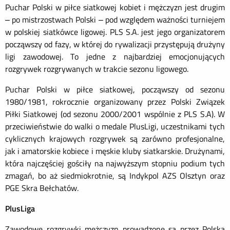
Puchar Polski w piłce siatkowej
kobiet i
mężczyzn jest drugim
– po mistrzostwach Polski – pod względem ważności turniejem
w polskiej siatkówce ligowej. PLS S.A. jest jego organizatorem
począwszy od fazy, w której do rywalizacji przystępują drużyny
ligi zawodowej. To jedne z najbardziej emocjonujących
rozgrywek rozgrywanych w trakcie sezonu ligowego.
Puchar Polski w piłce siatkowej, począwszy od sezonu
1980/1981, rokrocznie organizowany przez Polski Związek
Piłki Siatkowej (od sezonu 2000/2001 wspólnie z PLS S.A). W
przeciwieństwie do walki o medale PlusLigi, uczestnikami tych
cyklicznych krajowych rozgrywek są zarówno profesjonalne,
jak i amatorskie
kobiece i
męskie kluby siatkarskie. Drużynami,
która najczęściej gościły na najwyższym stopniu podium tych
zmagań, bo aż siedmiokrotnie, są Indykpol AZS Olsztyn oraz
PGE Skra Bełchatów.
PlusLiga
Zawodowe rozgrywki mężczyzn prowadzone są przez Polską