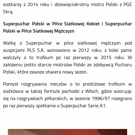
siatkarzy z 2014 roku i dziewięcio
krotny mistrz Polski z PGE
Skrą.
Superpuchar Polski w Piłce Siatkowej Kobiet i
Superpuchar
Polski w Piłce Siatkowej
Mężczyzn
Walkę o Superpuchar w piłce siatkowej mężczyzn pod
auspicjami PLS S.A. wznowiono w 2012 roku
;
z kolei
panie
walczyły o to trofeum po raz pierwszy w 2015 roku. W
założ
eniu
jest
to star
cie mistrzó
w Polski
ze zdobywcą Pucharu
Polski, które zawsze otwiera nowy sezon.
Pomysł rozgrywania meczów o to prestiżowe trofeum w
siatkó
wce w takiej formule
pochodzi z Włoch, gdzie wzorując
się na rozgrywkach piłkarskich, w sezonie 1996/97 rozegrano
po raz pierwszy spotkanie o Superpuchar Serie A1.