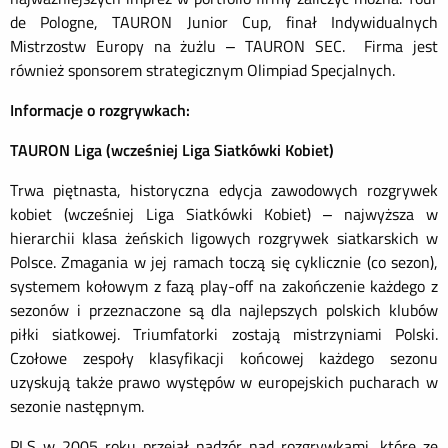
de Pologne, TAURON Junior Cup, finał Indywidualnych
Mistrzostw Europy na żużlu – TAURON SEC. Firma jest
również sponsorem strategicznym Olimpiad Specjalnych.
Informacje o rozgrywkach:
TAURON Liga
(wcześniej Liga Siatkówki Kobiet)
Trwa piętnasta, historyczna edycja zawodowych rozgrywek
kobiet
(w
cześniej Liga Siatkówki Kobiet
)
– najwyższa w
hierarchii klasa żeńskich ligowych rozgrywek siatkarskich w
Polsce. Zmagania w jej ramach toczą się cyklicznie (co sezon),
systemem kołowym z fazą play-off na zakończenie każdego z
sezonów i przeznaczone są dla najlepszych polskich klubów
piłki
siatkowej. Triumfatorki zostają mistrzyniami Polski.
Czołowe zespoły klasyfikacji końcowej każdego sezonu
uzyskują także prawo występów w europejskich pucharach w
sezonie następnym.
PLS w 2005 roku przejął nadzór nad rozgrywkami, które ze