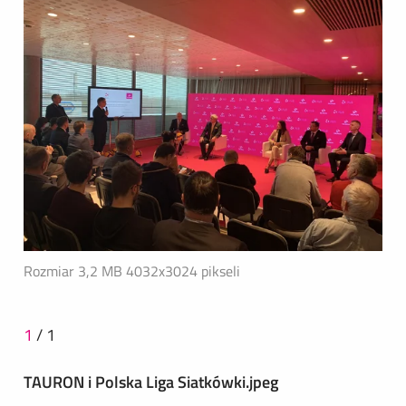
Rozmiar 3,2 MB
4032x3024 pikseli
1
/
1
TAURON i Polska Liga Siatkówki.jpeg