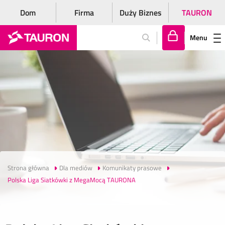
Dom
Firma
Duży Biznes
TAURON
Menu
Za
lo
gu
j
si
ę
Strona główna
Dla mediów
Komunikaty prasowe
Polska Liga Siatkówki z MegaMocą TAURONA