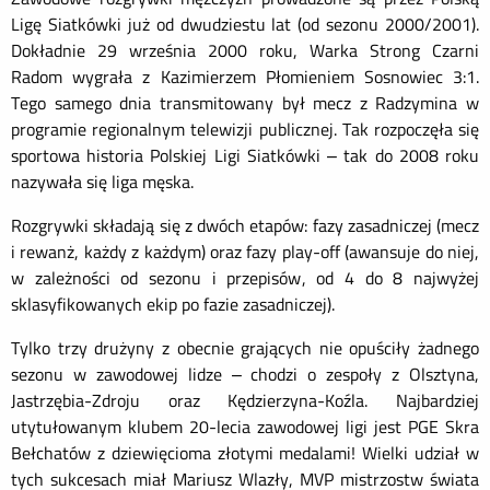
Ligę Siatkówki już od dwudziestu lat (od sezonu 2000/2001).
Dokładnie 29 września 2000 roku, Warka Strong Czarni
Radom wygrała z Kazimierzem Płomieniem Sosnowiec 3:1.
Tego samego dnia transmitowany był mecz z Radzymina w
programie regionalnym telewizj
i
publiczn
ej
. Tak rozpoczęła się
sportowa historia Polskiej Ligi Siatkówki – tak do 2008 roku
nazywała się liga męska.
Rozgrywki składają się z dwóch etapów: fazy zasadniczej (mecz
i rewanż, każdy z każdym) oraz fazy play-off (awansuje do niej,
w zależności od sezonu i przepisów, od 4 do 8 najwyżej
sklasyfikowanych ekip po fazie zasadniczej).
Tylko trzy drużyny z obecnie grających nie opuściły żadnego
sezonu w zawodowej lidze – chodzi o zespoły z Olsztyna,
Jastrzębia-Zdroju oraz Kędzierzyna-Koźla. Najbardziej
utytułowanym klubem 20-lecia zawodowej ligi jest PGE Skra
Bełchatów z dziewięcioma złotymi medalami! Wielki udział w
tych sukcesach miał Mariusz Wlazły, MVP mistrzostw ś
wiata