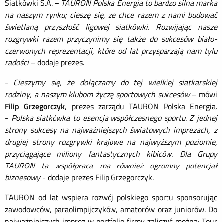
Siatkówki S.A. –
TAURON Polska Energia to bardzo silna marka
na naszym rynku
; cieszę się
, że chce razem z nami budować
świetlaną przyszłość ligowej siatkówki. Rozwijając nasze
rozgrywki razem przyczynimy się także do sukcesów biało-
czerwonych reprezentacji, które od lat przysparzają nam tylu
radości
–
dodaje prezes.
-
Cieszymy się, że dołączamy do tej wielkiej siatkarskiej
rodziny, a naszym klubom życzę sportowych sukcesów
–
mówi
Filip Grzegorczyk
, prezes zarządu TAURON Polska Energia.
-
Polska siatkówka to esencja współczesnego sportu
.
Z jednej
strony sukcesy na najważniejszych światowych imprezach, z
drugiej strony rozgrywki krajowe na najwyższym poziomie,
przyciągające miliony fantastycznych kibiców
. Dla Grupy
TAURON ta współpraca ma również ogromny potencjał
biznesowy
- dodaje prezes
Filip Grzegorczyk
.
TAURON
od lat
wspiera rozwój
polskiego
sportu
sponsorując
zawodowców,
paraolimpijczyków, amatorów oraz juniorów. Do
najważniejszych
imprez w portfolio firmy zaliczyć
można: Tour