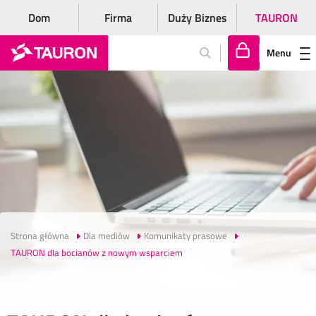
Dom
Firma
Duży Biznes
TAURON
Menu
Za
lo
gu
j
si
ę
Strona główna
Dla mediów
Komunikaty prasowe
TAURON dla bocianów z nowym wsparciem