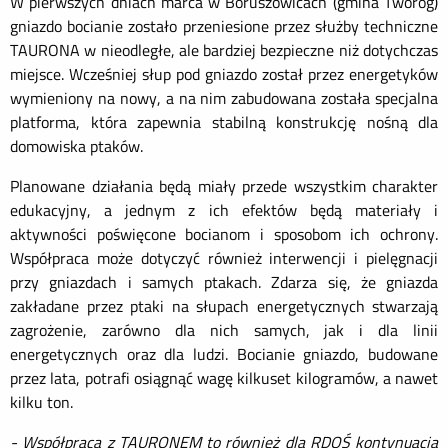
W pierwszych dniach marca w Boruszowicach (gmina Tworóg)
gniazdo bocianie zostało przeniesione przez służby techniczne
TAURONA w nieodległe, ale bardziej bezpieczne niż dotychczas
miejsce. Wcześniej słup pod gniazdo został przez energetyków
wymieniony na nowy, a na nim zabudowana została specjalna
platforma, która zapewnia stabilną konstrukcję nośną dla
domowiska ptaków.
Planowane działania będą miały przede wszystkim charakter
edukacyjny, a jednym z ich efektów będą materiały i
aktywności poświęcone bocianom i sposobom ich ochrony.
Współpraca może dotyczyć również interwencji i pielęgnacji
przy gniazdach i samych ptakach. Zdarza się, że gniazda
zakładane przez ptaki na słupach energetycznych stwarzają
zagrożenie, zarówno dla nich samych, jak i dla linii
energetycznych oraz dla ludzi. Bocianie gniazdo, budowane
przez lata, potrafi osiągnąć wagę kilkuset kilogramów, a nawet
kilku ton.
- Współpraca z TAURONEM to również dla RDOŚ kontynuacja