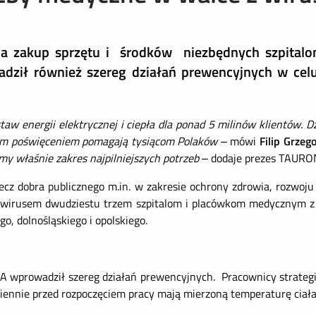
na zakup sprzętu i środków niezbędnych szpital
dził również szereg działań prewencyjnych w cel
w energii elektrycznej i ciepła dla ponad 5 milinów klientów. D
kim poświęceniem pomagają tysiącom Polaków
– mówi
Filip Grzeg
my właśnie zakres najpilniejszych potrzeb
– dodaje prezes TAURO
cz dobra publicznego m.in. w zakresie ochrony zdrowia, rozwoju 
awirusem dwudziestu trzem szpitalom i placówkom medycznym z 
, dolnośląskiego i opolskiego.
wprowadził szereg działań prewencyjnych. Pracownicy strategi
ziennie przed rozpoczęciem pracy mają mierzoną temperaturę ciała