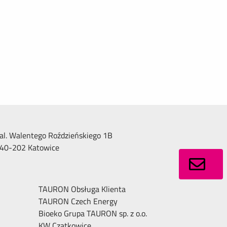
al. Walentego Roździeńskiego 1B
40-202 Katowice
TAURON Obsługa Klienta
TAURON Czech Energy
Bioeko Grupa TAURON sp. z o.o.
KW Czatkowice