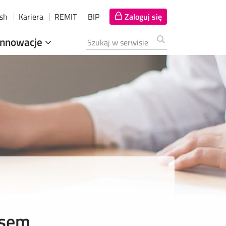
ish
Kariera
REMIT
BIP
Zaloguj się
Innowacje
Szukana fraza
usem