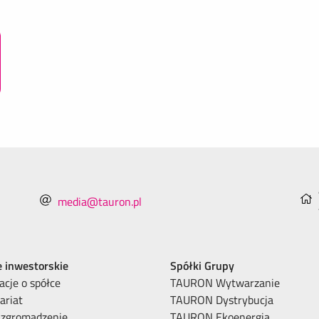
media@tauron.pl
e inwestorskie
Spółki Grupy
acje o spółce
TAURON Wytwarzanie
ariat
TAURON Dystrybucja
 zgromadzenie
TAURON Ekoenergia