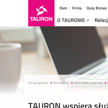
Dom
Firma
Duży Biznes
O TAURONIE
Relac
Strona główna
Dla mediów
Komunikaty prasowe
TAURON wspiera słu