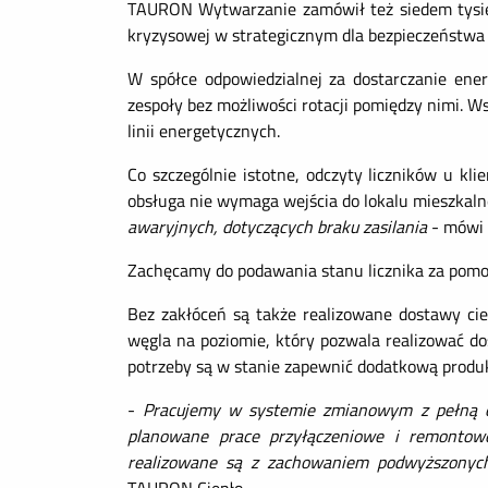
TAURON Wytwarzanie zamówił też siedem tysięcy
kryzysowej w strategicznym dla bezpieczeństwa 
W spółce odpowiedzialnej za dostarczanie ener
zespoły bez możliwości rotacji pomiędzy nimi. 
linii energetycznych.
Co szczególnie istotne, odczyty liczników u k
obsługa nie wymaga wejścia do lokalu mieszkal
awaryjnych, dotyczących braku zasilania
- mówi
Zachęcamy do podawania stanu licznika za pom
Bez zakłóceń są także realizowane dostawy cie
węgla na poziomie, który pozwala realizować do
potrzeby są w stanie zapewnić dodatkową produk
-
Pracujemy w systemie zmianowym z pełną obs
planowane prace przyłączeniowe i remontowe
realizowane są z zachowaniem podwyższonych