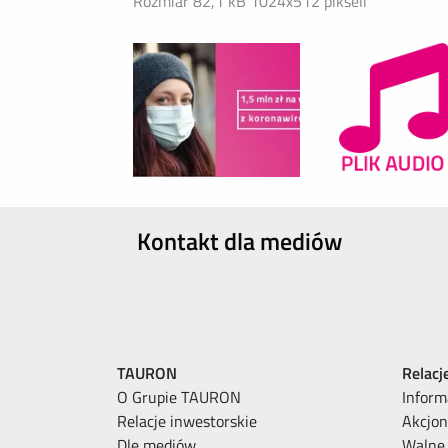
Rozmiar 82,1 kB
1024x512 pikseli
Kontakt dla mediów
TAURON
Relacj
O Grupie TAURON
Inform
Relacje inwestorskie
Akcjon
Dle mediów
Walne