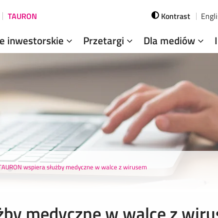
TAURON
Kontrast
Engl
je inwestorskie
Przetargi
Dla mediów
TAURON wspiera służby medyczne w walce z wirusem
żby medyczne w walce z wir