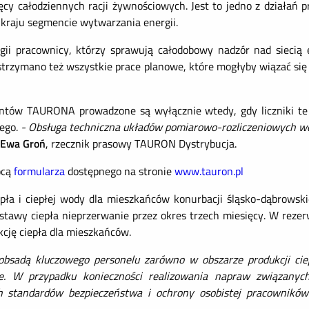
 całodziennych racji żywnościowych. Jest to jedno z działań p
kraju segmencie wytwarzania energii.
gii pracownicy, którzy sprawują całodobowy nadzór nad siecią el
Wstrzymano też wszystkie prace planowe, które mogłyby wiązać si
lientów TAURONA prowadzone są wyłącznie wtedy, gdy liczniki te
nego.
- Obsługa techniczna układów pomiarowo-rozliczeniowych w
Ewa Groń
, rzecznik prasowy TAURON Dystrybucja.
ocą
formularza
dostępnego na stronie
www.tauron.pl
pła i ciepłej wody dla mieszkańców konurbacji śląsko-dąbrowsk
stawy ciepła nieprzerwanie przez okres trzech miesięcy. W rezer
cję ciepła dla mieszkańców.
adą kluczowego personelu zarówno w obszarze produkcji ciepł
. W przypadku konieczności realizowania napraw związanyc
 standardów bezpieczeństwa i ochrony osobistej pracowników