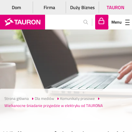
Dom
Firma
Duży Biznes
TAURON
Menu
Za
lo
gu
j
si
ę
Strona główna
Dla mediów
Komunikaty prasowe
Wielkanocne śniadanie przyjedzie w elektryku od TAURONA