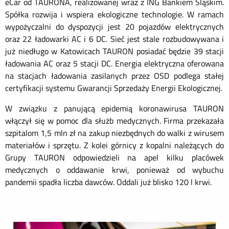
eCar od TAURONA, realizowanej wraz z ING Bankiem Śląskim.
Spółka rozwija i wspiera ekologiczne technologie. W ramach
wypożyczalni do dyspozycji jest 20 pojazdów elektrycznych
oraz 22 ładowarki AC i 6 DC. Sieć jest stale rozbudowywana i
już niedługo w Katowicach TAURON posiadać będzie 39 stacji
ładowania AC oraz 5 stacji DC. Energia elektryczna oferowana
na stacjach ładowania zasilanych przez OSD podlega stałej
certyfikacji systemu Gwarancji Sprzedaży Energii Ekologicznej.
W związku z panującą epidemią koronawirusa TAURON
włączył się w pomoc dla służb medycznych. Firma przekazała
szpitalom 1,5 mln zł na zakup niezbędnych do walki z wirusem
materiałów i sprzętu. Z kolei górnicy z kopalni należących do
Grupy TAURON odpowiedzieli na apel kilku placówek
medycznych o oddawanie krwi, ponieważ od wybuchu
pandemii spadła liczba dawców. Oddali już blisko 120 l krwi.