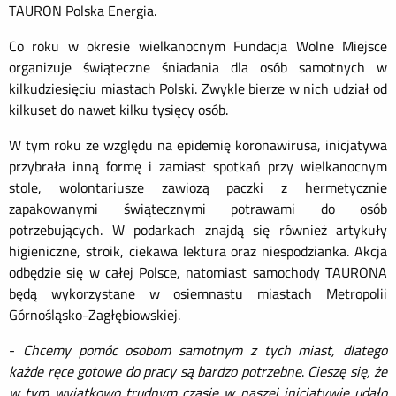
TAURON Polska Energia.
Co roku w okresie wielkanocnym Fundacja Wolne Miejsce
organizuje świąteczne śniadania dla osób samotnych w
kilkudziesięciu miastach Polski. Zwykle bierze w nich udział od
kilkuset do nawet kilku tysięcy osób.
W tym roku ze względu na epidemię koronawirusa, inicjatywa
przybrała inną formę i zamiast spotkań przy wielkanocnym
stole, wolontariusze zawiozą paczki z hermetycznie
zapakowanymi świątecznymi potrawami do osób
potrzebujących. W podarkach znajdą się również artykuły
higieniczne, stroik, ciekawa lektura oraz niespodzianka. Akcja
odbędzie się w całej Polsce, natomiast samochody TAURONA
będą wykorzystane w osiemnastu miastach Metropolii
Górnośląsko-Zagłębiowskiej.
-
Chcemy pomóc osobom samotnym z tych miast, dlatego
każde ręce gotowe do pracy są bardzo potrzebne
.
Cieszę się, że
w tym wyjątkowo trudnym czasie w naszej inicjatywie udało