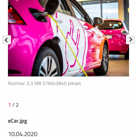
Rozmiar 3,3 MB
5760x3840 pikseli
1
/
2
eCar.jpg
10.04.2020