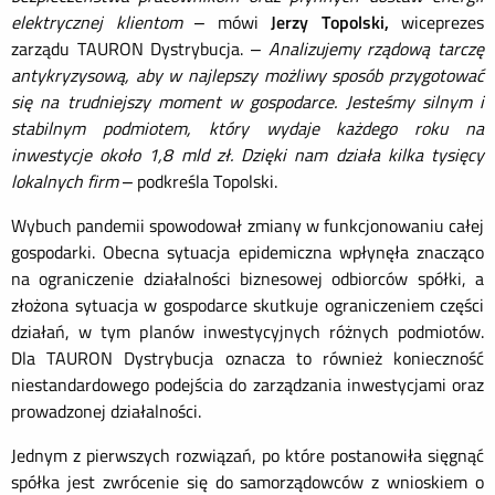
elektrycznej klientom
– mówi
Jerzy Topolski,
wiceprezes
zarządu TAURON Dystrybucja. –
Analizujemy rządową tarczę
antykryzysową, aby w najlepszy możliwy sposób przygotować
się na trudniejszy moment w gospodarce.
Jesteśmy silnym i
stabilnym podmiotem, który wydaje każdego roku na
inwestycje około 1,8 mld zł. Dzięki nam działa kilka tysięcy
lokalnych firm
– podkreśla Topolski.
Wybuch pandemii spowodował zmiany w funkcjonowaniu całej
gospodarki. Obecna sytuacja epidemiczna wpłynęła znacząco
na ograniczenie działalności biznesowej odbiorców spółki, a
złożona sytuacja w gospodarce skutkuje ograniczeniem części
działań, w tym planów inwestycyjnych różnych podmiotów.
Dla TAURON Dystrybucja oznacza to również konieczność
niestandardowego podejścia do zarządzania inwestycjami oraz
prowadzonej działalności.
Jednym z pierwszych rozwiązań, po które postanowiła sięgnąć
spółka jest zwrócenie się do samorządowców z wnioskiem o