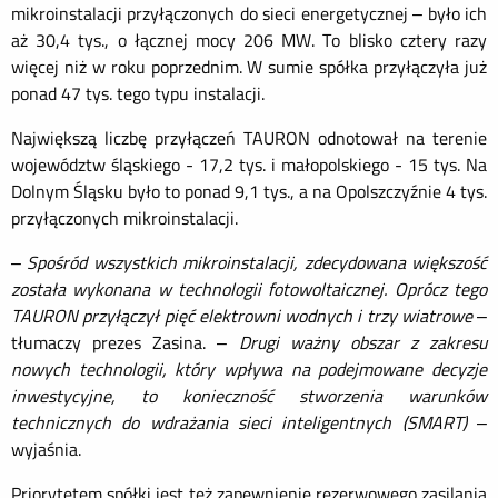
mikroinstalacji przyłączonych do sieci energetycznej – było ich
aż 30,4 tys., o łącznej mocy 206 MW. To blisko cztery razy
więcej niż w roku poprzednim. W sumie spółka przyłączyła już
ponad 47 tys. tego typu instalacji.
Największą liczbę przyłączeń TAURON odnotował na terenie
województw śląskiego - 17,2 tys. i małopolskiego - 15 tys. Na
Dolnym Śląsku było to ponad 9,1 tys., a na Opolszczyźnie 4 tys.
przyłączonych mikroinstalacji.
–
Spośród wszystkich mikroinstalacji, zdecydowana większość
została wykonana w technologii fotowoltaicznej. Oprócz tego
TAURON przyłączył pięć elektrowni wodnych i trzy wiatrowe
–
tłumaczy prezes Zasina. –
Drugi ważny obszar z zakresu
nowych technologii, który wpływa na podejmowane decyzje
inwestycyjne, to konieczność stworzenia warunków
technicznych do wdrażania sieci inteligentnych (SMART)
–
wyjaśnia.
Priorytetem spółki jest też zapewnienie rezerwowego zasilania