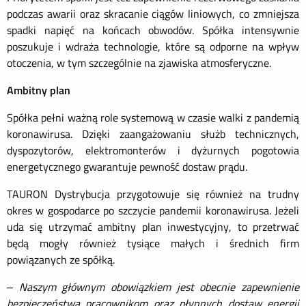
podczas awarii oraz skracanie ciągów liniowych, co zmniejsza
spadki napięć na końcach obwodów. Spółka intensywnie
poszukuje i wdraża technologie, które są odporne na wpływ
otoczenia, w tym szczególnie na zjawiska atmosferyczne.
Ambitny plan
Spółka pełni ważną role systemową w czasie walki z pandemią
koronawirusa. Dzięki zaangażowaniu służb technicznych,
dyspozytorów, elektromonterów i dyżurnych pogotowia
energetycznego gwarantuje pewność dostaw prądu.
TAURON Dystrybucja przygotowuje się również na trudny
okres w gospodarce po szczycie pandemii koronawirusa. Jeżeli
uda się utrzymać ambitny plan inwestycyjny, to przetrwać
będą mogły również tysiące małych i średnich firm
powiązanych ze spółką.
–
Naszym głównym obowiązkiem jest obecnie zapewnienie
bezpieczeństwa pracownikom oraz płynnych dostaw energii