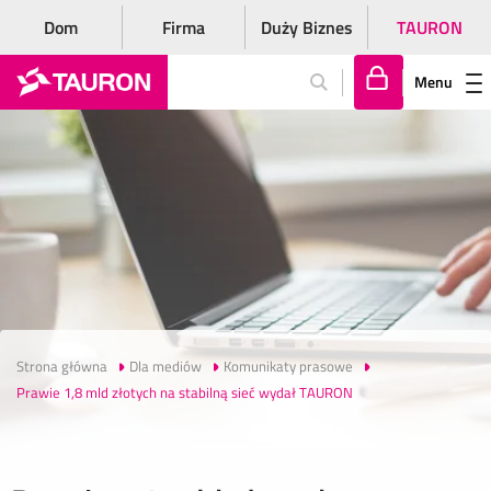
Dom
Firma
Duży Biznes
TAURON
Menu
Za
lo
gu
j
si
ę
Strona główna
Dla mediów
Komunikaty prasowe
Prawie 1,8 mld złotych na stabilną sieć wydał TAURON