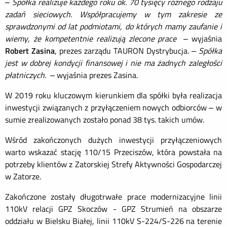
–
Spółka realizuje każdego roku ok. 70 tysięcy różnego rodzaju
zadań sieciowych. Współpracujemy w tym zakresie ze
sprawdzonymi od lat podmiotami, do których mamy zaufanie i
wiemy, że kompetentnie realizują zlecone prace
– wyjaśnia
Robert Zasina
, prezes zarządu TAURON Dystrybucja. –
Spółka
jest w dobrej kondycji finansowej i nie ma żadnych zaległości
płatniczych.
– wyjaśnia prezes Zasina.
W 2019 roku kluczowym kierunkiem dla spółki była realizacja
inwestycji związanych z przyłączeniem nowych odbiorców – w
sumie zrealizowanych zostało ponad 38 tys. takich umów.
Wśród zakończonych dużych inwestycji przyłączeniowych
warto wskazać stację 110/15 Przeciszów, która powstała na
potrzeby klientów z Zatorskiej Strefy Aktywności Gospodarczej
w Zatorze.
Zakończone zostały długotrwałe prace modernizacyjne linii
110kV relacji GPZ Skoczów - GPZ Strumień na obszarze
oddziału w Bielsku Białej, linii 110kV S-224/S-226 na terenie