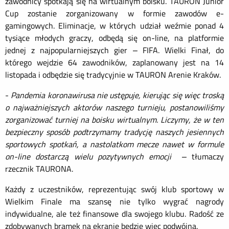
zawodnicy spotkają się na wirtualnym boisku. TAURON Junior
Cup zostanie zorganizowany w formie zawodów e-
gamingowych. Eliminacje, w których udział weźmie ponad 4
tysiące młodych graczy, odbędą się on-line, na platformie
jednej z najpopularniejszych gier – FIFA. Wielki Finał, do
którego wejdzie 64 zawodników, zaplanowany jest na 14
listopada i odbędzie się tradycyjnie w TAURON Arenie Kraków.
-
Pandemia koronawirusa nie ustępuje, kierując się więc troską
o najważniejszych aktorów naszego turnieju, postanowiliśmy
zorganizować turniej na boisku wirtualnym. Liczymy, że w ten
bezpieczny sposób podtrzymamy tradycję naszych jesiennych
sportowych spotkań, a nastolatkom mecze nawet w formule
on-line dostarczą wielu pozytywnych emocji
– tłumaczy
rzecznik TAURONA.
Każdy z uczestników, reprezentując swój klub sportowy w
Wielkim Finale ma szansę nie tylko wygrać nagrody
indywidualne, ale też finansowe dla swojego klubu. Radość ze
zdobywanych bramek na ekranie będzie więc podwójna.