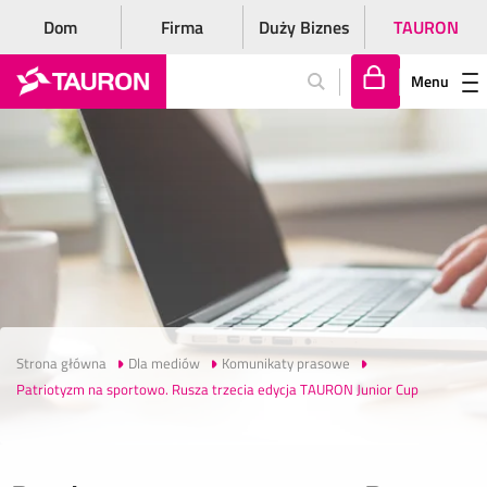
Dom
Firma
Duży Biznes
TAURON
Menu
Za
lo
gu
j
si
ę
Strona główna
Dla mediów
Komunikaty prasowe
Patriotyzm na sportowo. Rusza trzecia edycja TAURON Junior Cup