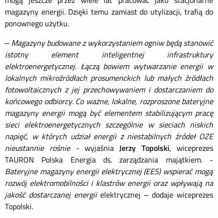
mogą jeszcze przez wiele lat pracować jako stacjonarne
magazyny energii. Dzięki temu zamiast do utylizacji, trafią do
ponownego użytku.
– Magazyny budowane z wykorzystaniem ogniw będą stanowić
istotny element inteligentnej infrastruktury
elektroenergetycznej. Łączą bowiem wytwarzanie energii w
lokalnych mikroźródłach prosumenckich lub małych źródłach
fotowoltaicznych z jej przechowywaniem i dostarczaniem do
końcowego odbiorcy. Co ważne, lokalne, rozproszone bateryjne
magazyny energii mogą być elementem stabilizującym pracę
sieci elektroenergetycznych szczególnie w sieciach niskich
napięć, w których udział energii z niestabilnych źródeł OZE
nieustannie rośnie -
wyjaśnia
Jerzy Topolski
, wiceprezes
TAURON Polska Energia ds. zarządzania majątkiem. -
Bateryjne magazyny energii elektrycznej (EES) wspierać mogą
rozwój elektromobilności i klastrów energii oraz wpływają na
jakość dostarczanej energii
elektrycznej – dodaje wiceprezes
Topolski.