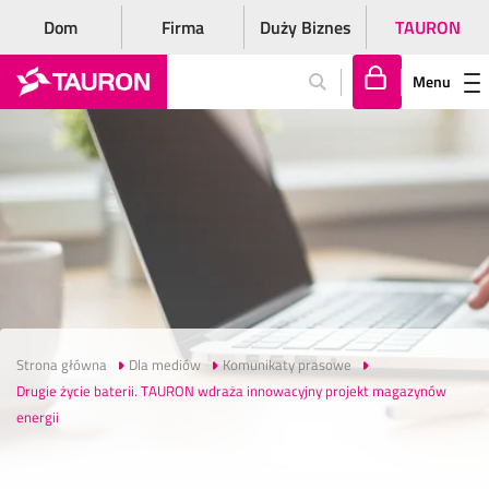
Dom
Firma
Duży Biznes
TAURON
Menu
Za
lo
gu
j
si
ę
Strona główna
Dla mediów
Komunikaty prasowe
Drugie życie baterii. TAURON wdraża innowacyjny projekt magazynów
energii