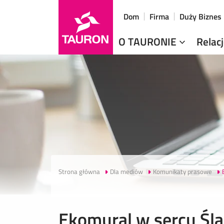
Dom
Firma
Duży Biznes
O TAURONIE
Relac
Strona główna
Dla mediów
Komunikaty prasowe
Ekomural w sercu Ślą