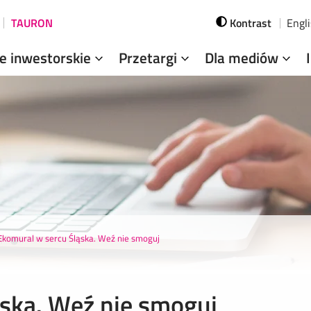
TAURON
Kontrast
Engl
je inwestorskie
Przetargi
Dla mediów
Ekomural w sercu Śląska. Weź nie smoguj
ska. Weź nie smoguj