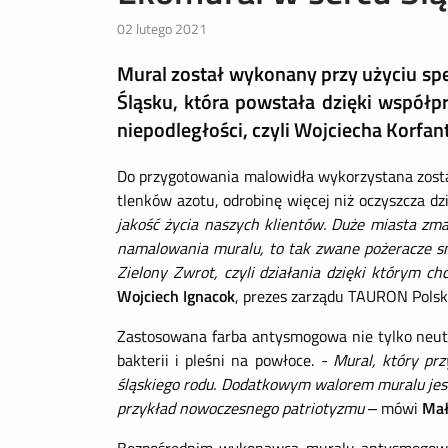
02 lutego 2021
Mural został wykonany przy użyciu spec
Śląsku, która powstała dzięki współ
niepodległości, czyli Wojciecha Korfan
Do przygotowania malowidła wykorzystana została
tlenków azotu, odrobinę więcej niż oczyszcza d
jakość życia naszych klientów. Duże miasta zm
namalowania muralu, to tak zwane pożeracze smo
Zielony Zwrot, czyli działania dzięki którym 
Wojciech Ignacok
, prezes zarządu TAURON Polsk
Zastosowana farba antysmogowa nie tylko neutr
bakterii i pleśni na powłoce.
- Mural, który pr
śląskiego rodu. Dodatkowym walorem muralu jest
przykład nowoczesnego patriotyzmu
– mówi
Mał