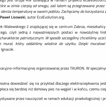
o jest Grupa RW działająca w ramach projektu ecoevolution.
które w zimie cierpią od smogu, zaś latem są przegrzewane przez
ra obniża temperaturę w swoim pobliżu. Zachęcamy do korzystania
Paweł Lisowski
, autor EcoEvolution.org.
lek-Walewskiego 2 znajdującej się w centrum Zabrza, mieszkań
go, czyli jedną z najważniejszych postaci w nowożytnej hist
 charakterze patriotycznym. W sposób szczególny chcieliśmy uczci
nie mural, który oddaliśmy właśnie do użytku. Dzięki muralow
 Ignacok.
kacyjno-informacyjnej organizowanej przez TAURON. W specjalny
żna dowiedzieć się na przykład dlaczego elektrociepłownia jes
łaca się bardziej niż domowy piec na węgiel i w końcu, czemu cie
ywane przez nauczycieli w ramach edukacji proekologicznej i prosp