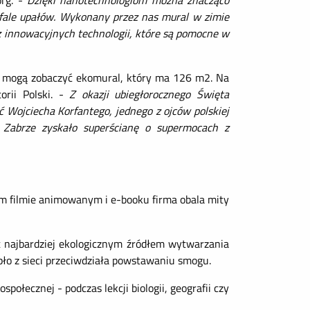
org. -
Dzięki nanotechnologiom można znacząco
 fale upałów. Wykonany przez nas mural w zimie
 z innowacyjnych technologii, które są pomocne w
cy mogą zobaczyć ekomural, który ma 126 m2. Na
orii Polski. -
Z okazji ubiegłorocznego Święta
ć Wojciecha Korfantego, jednego z ojców polskiej
i Zabrze zyskało superścianę o supermocach z
m filmie animowanym i e-booku firma obala mity
t najbardziej ekologicznym źródłem wytwarzania
pło z sieci przeciwdziała powstawaniu smogu.
ołecznej - podczas lekcji biologii, geografii czy