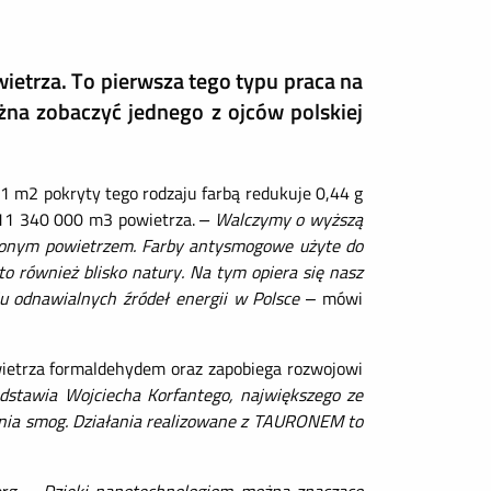
wietrza. To pierwsza tego typu praca na
na zobaczyć jednego z ojców polskiej
 1 m2 pokryty tego rodzaju farbą redukuje 0,44 g
i 11 340 000 m3 powietrza.
– Walczymy o wyższą
zczonym powietrzem. Farby antysmogowe użyte do
o również blisko natury. Na tym opiera się nasz
ju odnawialnych źródeł energii w Polsce
– mówi
wietrza formaldehydem oraz zapobiega rozwojowi
edstawia Wojciecha Korfantego, największego ze
łania smog. Działania realizowane z TAURONEM to