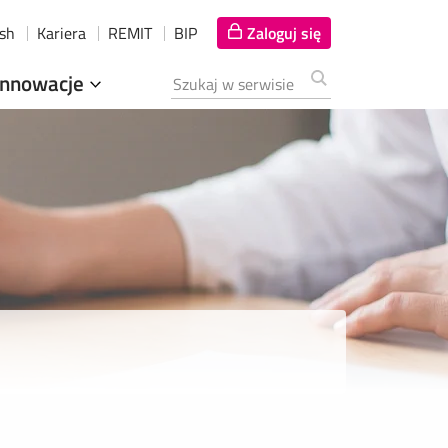
ish
Kariera
REMIT
BIP
Zaloguj się
Innowacje
Szukana fraza