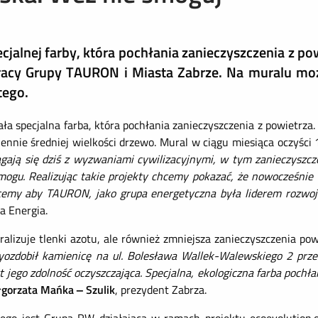
jalnej farby, która pochłania zanieczyszczenia z po
pracy Grupy TAURON i Miasta Zabrze. Na muralu moż
tego.
 specjalna farba, która pochłania zanieczyszczenia z powietrza.
ziennie średniej wielkości drzewo. Mural w ciągu miesiąca oczyśc
agają się dziś z wyzwaniami cywilizacyjnymi, w tym zanieczys
gu. Realizując takie projekty chcemy pokazać, że nowocześnie t
chcemy aby TAURON, jako grupa energetyczna była liderem rozwo
a Energia.
alizuje tlenki azotu, ale również zmniejsza zanieczyszczenia po
zyozdobił kamienicę na ul. Bolesława Wallek-Walewskiego 2 prz
 jego zdolność oczyszczająca. Specjalna, ekologiczna farba poch
gorzata Mańka – Szulik
, prezydent Zabrza.