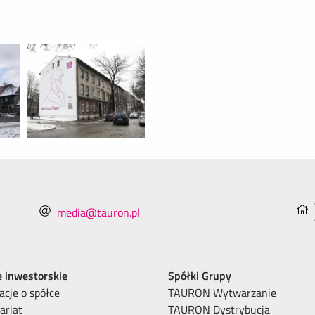
media@tauron.pl
e inwestorskie
Spółki Grupy
acje o spółce
TAURON Wytwarzanie
ariat
TAURON Dystrybucja