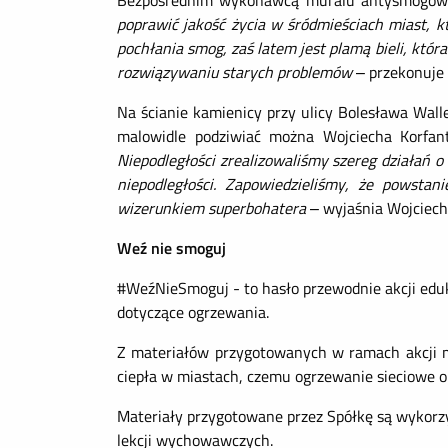
Bezpośrednim wykonawcą muralu antysmogoweg
poprawić jakość życia w śródmieściach miast, 
pochłania smog, zaś latem jest plamą bieli, któ
rozwiązywaniu starych problemów
– przekonuje
Na ścianie kamienicy przy ulicy Bolesława Wal
malowidle podziwiać można Wojciecha Korfante
Niepodległości zrealizowaliśmy szereg działań o
niepodległości. Zapowiedzieliśmy, że powsta
wizerunkiem superbohatera
– wyjaśnia Wojciech
Weź nie smoguj
#WeźNieSmoguj - to hasło przewodnie akcji edu
dotyczące ogrzewania.
Z materiałów przygotowanych w ramach akcji mo
ciepła w miastach, czemu ogrzewanie sieciowe op
Materiały przygotowane przez Spółkę są wykorzyst
lekcji wychowawczych.