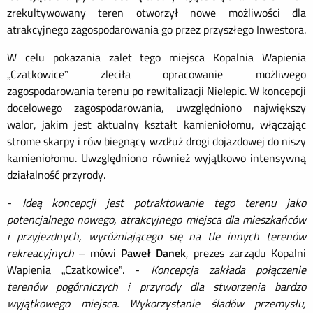
zrekultywowany teren otworzył nowe możliwości dla
atrakcyjnego zagospodarowania
go przez przyszłego Inwestora.
W celu pokazania zalet tego miejsca Kopalnia Wapienia
„Czatkowice” zleciła opracowanie możliwego
zagospodarowania terenu po rewitalizacji Nielepic. W koncepcji
docelowego zagospodarowania, uwzględniono największy
walor, jakim jest aktualny kształt kamieniołomu, włączając
strome skarpy i rów biegnący wzdłuż drogi dojazdowej do niszy
kamieniołomu. Uwzględniono również wyjątkowo intens
ywną
działalność przyrody.
-
Ideą koncepcji jest potraktowanie tego terenu jako
potencjalnego nowego, atrakcyjnego miejsca dla mieszkańców
i przyjezdnych, wyróżniającego się na tle innych terenów
rekreacyjnych –
mówi
Paweł Danek
, prezes zarządu Kopalni
Wapienia „Czatkowice”. -
Koncepcja zakłada połączenie
terenów pogórniczych i przyrody dla stworzenia bardzo
wyjątkowego miejsca. Wykorzystanie śladów przemysłu,