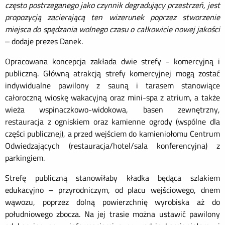
często postrzeganego jako czynnik degradujący przestrzeń, jest
propozycją zacierającą ten wizerunek poprzez stworzenie
miejsca do spędzania wolnego czasu o całkowicie nowej jakości
–
dodaje prezes Danek.
Opracowana koncepcja zakłada dwie strefy - komercyjną i
publiczną. Główną atrakcją strefy komercyjnej mogą zostać
indywidualne pawilony z sauną i tarasem stanowiące
całoroczną wioskę wakacyjną oraz mini-spa z atrium, a także
wieża wspinaczkowo-widokowa, basen zewnętrzny,
restauracja z ogniskiem oraz kamienne ogrody (wspólne dla
części publicznej), a przed wejściem do kamieniołomu Centrum
Odwiedzających (restauracja/hotel/sa
la konferencyjna) z
parkingiem.
Strefę publiczną stanowiłaby kładka będąca szlakiem
edukacyjno – przyrodniczym, od placu wejściowego, dnem
wąwozu, poprzez dolną powierzchnię wyrobiska aż do
południowego zbocza. Na jej trasie można ustawić pawilony