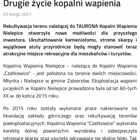
Drugie życie kopalni wapienia
03 lutego 2021
Rekultywacja terenu
należącej do T
AURONA
Kopalni
Wapienia
Nielepice
otworzyła nowe możliwości dla przyszłego
inwestora.
Ukształtowanie
kamieniołomu, strome skarpy i
wyjątkowe
atuty
przyrodnicze będą mogły stanowić teraz
atrakcyjne miejsce rekreacyjne dla mieszkańców i turystów.
Kopalnia Wapienia Nielepice - należąca do Kopalni Wapienia
„Czatkowice” - jest położona na terenie dwóch miejscowości:
Młynka i Nielepice w gminie Zabierzów. Eksploatacja wapieni
jurajskich w Kopalni Nielepice prowadzona była od lat 60-tych
XX w. do końca 2015 roku.
Po 2015 roku
zostały wykonane prace nakierowane na
likwidację zakładu górniczego oraz rekultywację terenów
poeksploatacyjnych. Kopalnia Wapienia "Czatkowice" wykonała
korektę dolnej powierzchni wyrobiska i zabezpieczyła
istniejące skarpy oraz usunęła odrywające się skalne bloki. Tak