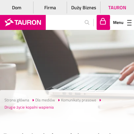
Dom
Firma
Duży Biznes
TAURON
Menu
Za
lo
gu
j
si
ę
Strona główna
Dla mediów
Komunikaty prasowe
Drugie życie kopalni wapienia