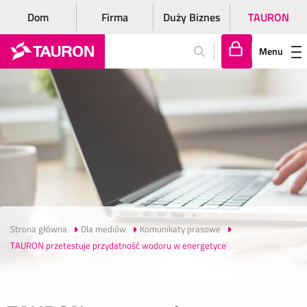
Dom
Firma
Duży Biznes
TAURON
Menu
Za
lo
gu
j
si
ę
Strona główna
Dla mediów
Komunikaty prasowe
TAURON przetestuje przydatność wodoru w energetyce