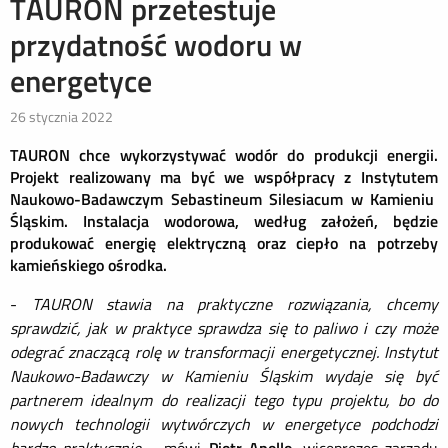
TAURON przetestuje
przydatność wodoru w
energetyce
26 stycznia 2022
TAURON chce wykorzystywać wodór do produkcji energii.
Projekt realizowany ma być
we współpracy
z
Instytutem
Naukowo-Badawczym Sebastineum Silesiacum w Kamieniu
Śląskim
.
I
n
stalacja wodorowa, według założeń, będzie
produkować
energię elektryczną oraz ciepło na potrzeby
kamieńskiego ośrodka.
-
TAURON stawia na praktyczne rozwiązania, chcemy
sprawdzić, jak w praktyce sprawdza się to paliwo i czy może
odegrać znaczącą rolę
w transformacji energetycznej. Instytut
Naukowo-Badawczy
w Kamieniu Śl
ąskim wydaje się być
partnerem idealnym do realizacji tego typu projektu, bo
do
nowych technologii wytwórczych
w energetyce podchodzi