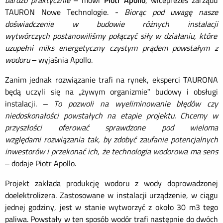
bardzo praktycznie
– mówi
Piotr Apollo
, wiceprezes zarządu
TAURON Nowe Technologie. -
Biorąc pod uwagę nasze
doświadczenie w budowie
różnych
instalacji
wytwórczych
postanowiliśmy połączyć siły w
działaniu
, któr
e
uzupełni miks energetyc
zny czystym prądem powstałym z
wodoru
–
wyjaśnia Apollo
.
Zanim jednak rozwiązanie trafi na rynek, eksperci TAURONA
będą uczyli się na „żywym organizmie” budowy i obsługi
instalacji. –
To
pozwoli
na wyeliminowanie błędów czy
niedoskonałości powstałych na etapie projektu. Chcemy w
przyszłości oferować sprawdzone
pod wieloma
względami
rozwiązania tak, by
zdobyć zaufanie
potencjalnych
inwestorów
i przekonać ich, że technologia wodorowa ma sens
–
dodaje Piotr Apollo
.
Projekt zakłada produkcję wodoru z wody doprowadzonej
doelektrolizera. Zastosowane w instalacji urządzenie, w ciągu
jednej godziny, jest w stanie wytworzyć z około 30 m3 tego
paliwa. Powstały w ten sposób wodór trafi następnie do dwóch