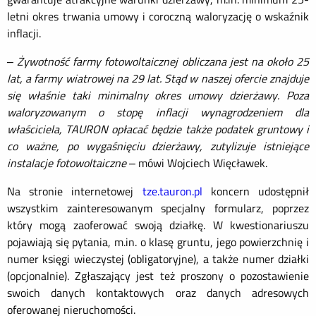
letni okres trwania umowy i coroczną waloryzację o wskaźnik
inflacji.
–
Żywotność farmy fotowoltaicznej obliczana jest na około 25
lat, a farmy wiatrowej na 29 lat. Stąd w naszej ofercie znajduje
się właśnie taki minimalny okres umowy dzierżawy. Poza
waloryzowanym o stopę inflacji wynagrodzeniem dla
właściciela, TAURON opłacać będzie także podatek gruntowy i
co ważne, po wygaśnięciu dzierżawy, zutylizuje istniejące
instalacje fotowoltaiczne
– mówi Wojciech Więcławek.
Na stronie internetowej
tze.tauron.pl
koncern udostępnił
wszystkim zainteresowanym specjalny formularz, poprzez
który mogą zaoferować swoją działkę. W kwestionariuszu
pojawiają się pytania, m.in. o klasę gruntu, jego powierzchnię i
numer księgi wieczystej (obligatoryjne), a także numer działki
(opcjonalnie). Zgłaszający jest też proszony o pozostawienie
swoich danych kontaktowych oraz danych adresowych
oferowanej nieruchomości.