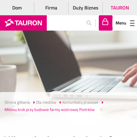
Dom
Firma
Duży Biznes
TAURON
Menu
Za
lo
gu
j
si
ę
Strona główna
Dla mediów
Komunikaty prasowe
Milowy krok przy budowie farmy wiatrowej Piotrków