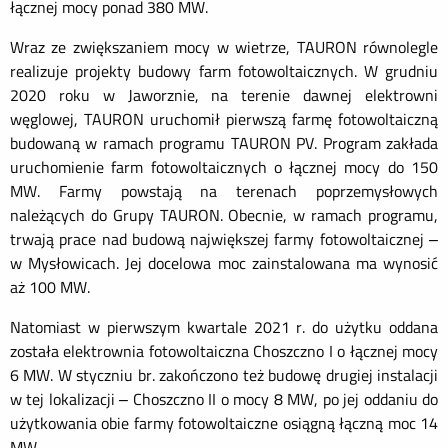
łącznej mocy ponad 380 MW.
Wraz ze zwiększaniem mocy w wietrze, TAURON równolegle
realizuje projekty budowy farm fotowoltaicznych. W grudniu
2020 roku w Jaworznie, na terenie dawnej elektrowni
węglowej, TAURON uruchomił pierwszą farmę fotowoltaiczną
budowaną w ramach programu TAURON PV. Program zakłada
uruchomienie farm fotowoltaicznych o łącznej mocy do 150
MW. Farmy powstają na terenach poprzemysłowych
należących do Grupy TAURON. Obecnie, w ramach programu,
trwają prace nad budową największej farmy fotowoltaicznej –
w Mysłowicach. Jej docelowa moc zainstalowana ma wynosić
aż 100 MW.
Natomiast w pierwszym kwartale 2021 r. do użytku oddana
została elektrownia fotowoltaiczna Choszczno I o łącznej mocy
6 MW. W styczniu br. zakończono też budowę drugiej instalacji
w tej lokalizacji – Choszczno II o mocy 8 MW, po jej oddaniu do
użytkowania obie farmy fotowoltaiczne osiągną łączną moc 14
MW.