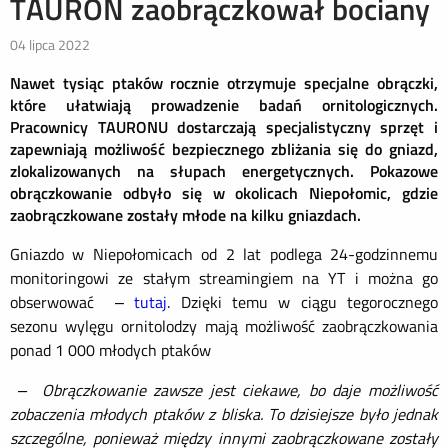
TAURON zaobrączkował bociany
04 lipca 2022
Nawet tysiąc ptaków rocznie otrzymuje specjalne obrączki,
które ułatwiają prowadzenie badań ornitologicznych.
Pracownicy TAURONU dostarczają specjalistyczny sprzęt i
zapewniają możliwość bezpiecznego zbliżania się do gniazd,
zlokalizowanych na słupach energetycznych. Pokazowe
obrączkowanie odbyło się w okolicach Niepołomic, gdzie
zaobrączkowane zostały młode na kilku gniazdach.
Gniazdo w Niepołomicach od 2 lat podlega 24-godzinnemu
monitoringowi ze stałym streamingiem na YT i można go
obserwować –
tutaj
. Dzięki temu w ciągu tegorocznego
sezonu wylęgu ornitolodzy mają możliwość zaobrączkowania
ponad 1 000 młodych ptaków
– Obrączkowanie zawsze jest ciekawe, bo daje możliwość
zobaczenia młodych ptaków z bliska. To dzisiejsze było jednak
szczególne, ponieważ między innymi zaobrączkowane zostały