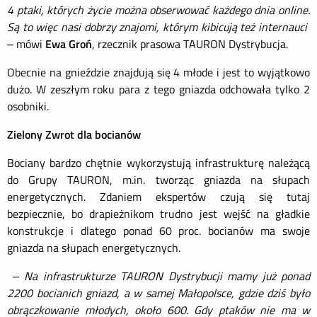
4 ptaki, których życie można obserwować każdego dnia online.
Są to więc nasi dobrzy znajomi, którym kibicują też internauci
– mówi
Ewa
Groń
, rzecznik prasowa TAURON Dystrybucja.
Obecnie na gnieździe znajdują się 4 młode i jest to wyjątkowo
dużo. W zeszłym roku para z tego gniazda odchowała tylko 2
osobniki.
Zielony Zwrot dla bocianów
Bociany bardzo chętnie wykorzystują infrastrukturę należącą
do Grupy TAURON, m.in. tworząc gniazda na słupach
energetycznych. Zdaniem ekspertów czują się tutaj
bezpiecznie, bo drapieżnikom trudno jest wejść na gładkie
konstrukcje i dlatego ponad 60 proc. bocianów ma swoje
gniazda na słupach energetycznych.
– Na infrastrukturze TAURON Dystrybucji mamy już ponad
2200 bocianich gniazd, a w samej Małopolsce, gdzie dziś było
obrączkowanie młodych, około 600. Gdy ptaków nie ma w