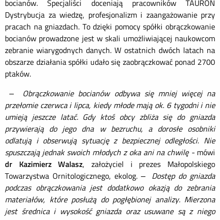
bocianów. Specjaliści doceniają pracowników TAURON
Dystrybucja za wiedzę, profesjonalizm i zaangażowanie przy
pracach na gniazdach. To dzięki pomocy spółki obrączkowanie
bocianów prowadzone jest w skali umożliwiającej naukowcom
zebranie wiarygodnych danych. W ostatnich dwóch latach na
obszarze działania spółki udało się zaobrączkować ponad 2700
ptaków.
– Obrączkowanie bocianów odbywa się mniej więcej na
przełomie czerwca i lipca, kiedy młode mają ok. 6 tygodni i nie
umieją jeszcze latać. Gdy ktoś obcy zbliża się do gniazda
przywierają do jego dna w bezruchu, a dorosłe osobniki
odlatują i obserwują sytuację z bezpiecznej odległości. Nie
spuszczają jednak swoich młodych z oka ani na chwilę -
mówi
dr Kazimierz Walasz
, założyciel i prezes Małopolskiego
Towarzystwa Ornitologicznego, ekolog.
– Dostęp do gniazda
podczas obrączkowania jest dodatkowo okazją do zebrania
materiałów, które posłużą do pogłębionej analizy. Mierzona
jest średnica i wysokość gniazda oraz usuwane są z niego