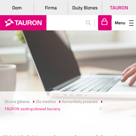
Dom
Firma
Duży Biznes
TAURON
Menu
Za
lo
gu
j
si
ę
Strona główna
Dla mediów
Komunikaty prasowe
TAURON zaobrączkował bociany