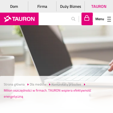
Dom
Firma
Duży Biznes
TAURON
Menu
Za
lo
gu
j
si
ę
Strona główna
Dla mediów
Komunikaty prasowe
Milion oszczędności w firmach. TAURON wspiera efektywność
energetyczną