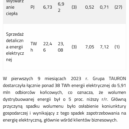
Wytwarz
6,9
anie
PJ
6,73
(3)
0,52
0,71
(27)
2
ciepła
Sprzedaż
detaliczn
TW
22,4
23,
a energii
(3)
7,05
7,12
(1)
h
6
08
elektrycz
nej
W pierwszych 9 miesiącach 2023 r. Grupa TAURON
dostarczyła łącznie ponad 38 TWh energii elektrycznej do 5,91
mln odbiorców końcowych, co oznacza, że wolumen
dystrybuowanej energii był o 5 proc. niższy r/r. Główną
przyczyną spadku wolumenu było osłabienie koniunktury
gospodarczej i wynikający z tego spadek zapotrzebowania na
energię elektryczną, głównie wśród klientów biznesowych.