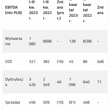
I-III
I-III
Zmi
kwar
kwar
EBITDA
kw.
kw.
ana
Zmi
tał
tał
(mln PLN)
2023
2022
(pro
ana
2023
2022
r.
r.
c.)
r.
r.
Wytwarza
1
(668)
-
128
(638)
-
nie
085
OZE
321
382
(16)
45
86
(48)
Dystrybucj
3
2
1
46
640
71
a
426
349
096
Sprzedaż
456
509
(10)
(91)
468
-