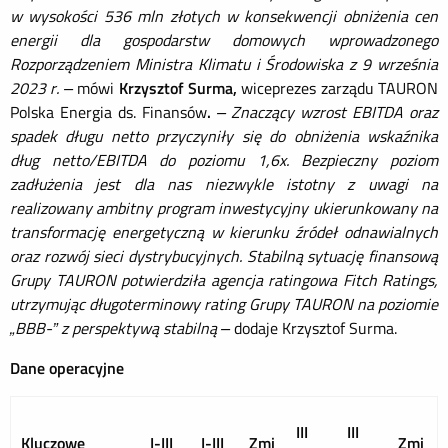
w wysokości 536 mln złotych w konsekwencji obniżenia cen
energii dla gospodarstw domowych wprowadzonego
Rozporządzeniem Ministra Klimatu i Środowiska z 9 września
2023 r.
–
mówi
Krzysztof Surma,
wiceprezes zarządu TAURON
Polska Energia ds. Finansów
.
–
Znaczący wzrost EBITDA oraz
spadek długu netto przyczyniły się do obniżenia wskaźnika
dług netto/EBITDA do poziomu 1,6x. Bezpieczny poziom
zadłużenia jest dla nas niezwykle istotny z uwagi na
realizowany ambitny program inwestycyjny ukierunkowany na
transformację energetyczną w kierunku źródeł odnawialnych
oraz rozwój sieci dystrybucyjnych. Stabilną sytuację finansową
Grupy TAURON potwierdziła agencja ratingowa Fitch Ratings,
utrzymując długoterminowy rating Grupy TAURON na poziomie
„BBB-” z perspektywą stabilną –
dodaje Krzysztof Surma.
Dane operacyjne
III
III
Kluczowe
I-III
I-III
Zmi
Zmi