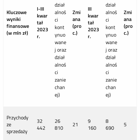
dział
dział
I-III
III
Kluczowe
alnoś
Zmi
alnoś
Zmi
kwar
kwar
wyniki
ana
ana
ci
ci
tał
tał
finansowe
(pro
(pro
kont
kont
2023
2023
(w mln zł)
c.)
c.)
ynuo
ynuo
r.
r.
wane
wane
j oraz
j oraz
dział
dział
alnoś
alnoś
ci
ci
zanie
zanie
chan
chan
ej)
ej)
Przychody
32
26
9
8
ze
21
5
442
810
160
690
sprzedaży