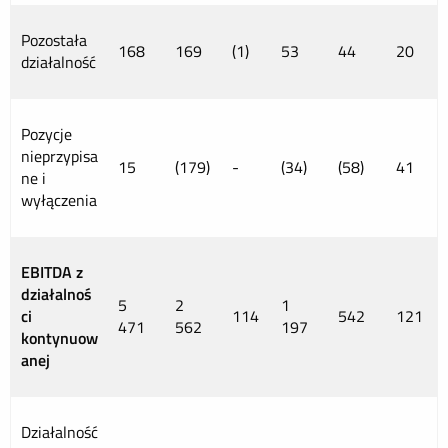
Pozostała
168
169
(1)
53
44
20
działalność
Pozycje
nieprzypisa
15
(179)
-
(34)
(58)
41
ne i
wyłączenia
EBITDA z
działalnoś
5
2
1
ci
114
542
121
471
562
197
kontynuow
anej
Działalność