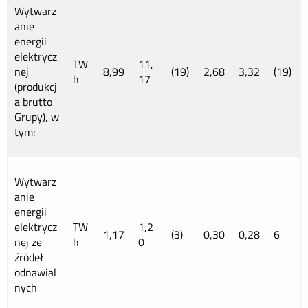
Wytwarz
anie
energii
elektrycz
TW
11,
nej
8,99
(19)
2,68
3,32
(19)
h
17
(produkcj
a brutto
Grupy), w
tym:
Wytwarz
anie
energii
elektrycz
TW
1,2
1,17
(3)
0,30
0,28
6
nej ze
h
0
źródeł
odnawial
nych