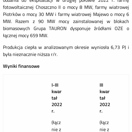
oddania do eksploatacji w drugiej połowie 2022 r. farmy
fotowoltaicznej Choszczno II o mocy 8 MW, farmy wiatrowej
Piotrków o mocy 30 MW i farmy wiatrowej Majewo o mocy 6
MW. Razem z 90 MW mocy zainstalowanej w blokach
biomasowych Grupa TAURON dysponuje źródłami OZE o
łącznej mocy 659 MW.
Produkcja ciepła w analizowanym okresie wyniosła 6,73 PJ i
była nieznacznie niższa r/r.
Wyniki finansowe
I-III
III
kwar
kwar
tał
tał
2022
2022
r.
r.
(łącz
(łącz
nie z
nie z