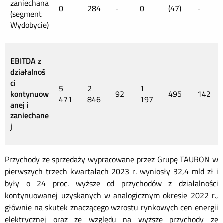
zaniechana
0
284
-
0
(47)
-
(segment
Wydobycie)
EBITDA z
działalnoś
ci
5
2
1
kontynuow
92
495
142
471
846
197
anej i
zaniechane
j
Przychody ze sprzedaży wypracowane przez Grupę TAURON w
pierwszych trzech kwartałach 2023 r. wyniosły 32,4 mld zł i
były o 24 proc. wyższe od przychodów z działalności
kontynuowanej uzyskanych w analogicznym okresie 2022 r.,
głównie na skutek znaczącego wzrostu rynkowych cen energii
elektrycznej oraz ze względu na wyższe przychody ze