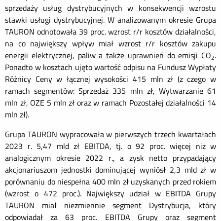
sprzedaży usług dystrybucyjnych w konsekwencji wzrostu
stawki usługi dystrybucyjnej. W analizowanym okresie Grupa
TAURON odnotowała 39 proc. wzrost r/r kosztów działalności,
na co największy wpływ miał wzrost r/r kosztów zakupu
energii elektrycznej, paliw a także uprawnień do emisji CO
.
2
Ponadto w kosztach ujęto wartość odpisu na Fundusz Wypłaty
Różnicy Ceny w łącznej wysokości 415 mln zł (z czego w
ramach segmentów: Sprzedaż 335 mln zł, Wytwarzanie 61
mln zł, OZE 5 mln zł oraz w ramach Pozostałej działalności 14
mln zł).
Grupa TAURON wypracowała w pierwszych trzech kwartałach
2023 r. 5,47 mld zł EBITDA, tj. o 92 proc. więcej niż w
analogicznym okresie 2022 r., a zysk netto przypadający
akcjonariuszom jednostki dominującej wyniósł 2,3 mld zł w
porównaniu do niespełna 400 mln zł uzyskanych przed rokiem
(wzrost o 472 proc.). Największy udział w EBITDA Grupy
TAURON miał niezmiennie segment Dystrybucja, który
odpowiadał za 63 proc. EBITDA Grupy oraz segment