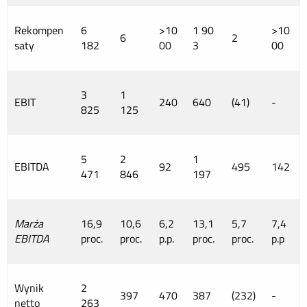
Rekompen
6
>10
1 90
>10
6
2
saty
182
00
3
00
3
1
EBIT
240
640
(41)
-
825
125
5
2
1
EBITDA
92
495
142
471
846
197
Marża
16,9
10,6
6,2
13,1
5,7
7,4
EBITDA
proc.
proc.
p.p.
proc.
proc.
p.p
Wynik
2
397
470
387
(232)
-
netto
263