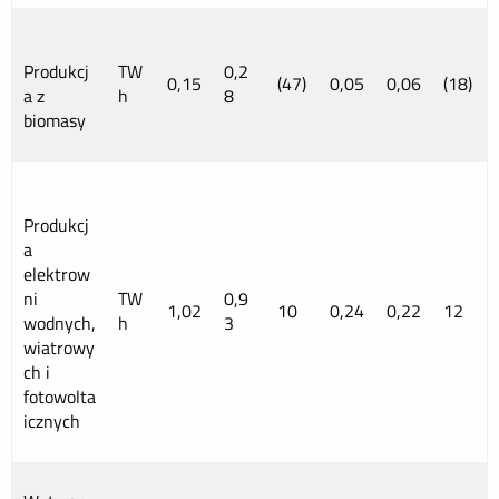
Produkcj
TW
0,2
0,15
(47)
0,05
0,06
(18)
a z
h
8
biomasy
Produkcj
a
elektrow
ni
TW
0,9
1,02
10
0,24
0,22
12
wodnych,
h
3
wiatrowy
ch i
fotowolta
icznych