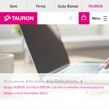
Dom
Firma
Duży Biznes
TAURON
Menu
Za
lo
gu
j
si
ę
Strona główna
Dla mediów
Komunikaty prasowe
Grupa TAURON: 5,5 mld zł EBITDA i 2,9 mld zł nakładów inwestycyjnych w
okresie trzech kwartałów 2023 r.