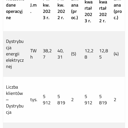
kwa
kwa
dane
J.m
kw.
kw.
ana
ana
rtał
rtał
operacyj
.
202
202
(pr
(pro
202
202
ne
3 r.
2 r.
oc.)
c.)
3 r.
2 r.
Dystrybu
cja
TW
38,2
40,
12,2
12,8
energii
(5)
(4)
h
7
31
8
5
elektrycz
nej
Liczba
klientów
5
5
5
5
–
tys.
2
2
912
819
912
819
Dystrybu
cja