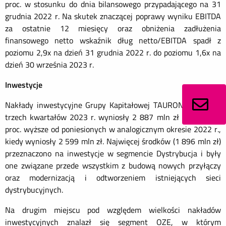
proc. w stosunku do dnia bilansowego przypadającego na 31
grudnia 2022 r. Na skutek znaczącej poprawy wyniku EBITDA
za ostatnie 12 miesięcy oraz obniżenia zadłużenia
finansowego netto wskaźnik dług netto/EBITDA spadł z
poziomu 2,9x na dzień 31 grudnia 2022 r. do poziomu 1,6x na
dzień 30 września 2023 r.
Inwestycje
Nakłady inwestycyjne Grupy Kapitałowej TAURON w okresie
trzech kwartałów 2023 r. wyniosły 2 887 mln zł i były o 11
proc. wyższe od poniesionych w analogicznym okresie 2022 r.,
kiedy wyniosły 2 599 mln zł. Najwięcej środków (1 896 mln zł)
przeznaczono na inwestycje w segmencie Dystrybucja i były
one związane przede wszystkim z budową nowych przyłączy
oraz modernizacją i odtworzeniem istniejących sieci
dystrybucyjnych.
Na drugim miejscu pod względem wielkości nakładów
inwestycyjnych znalazł się segment OZE, w którym