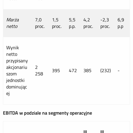
Marża
7,0
1,5
5,5
4,2
-2,3
6,9
netto
proc.
proc.
p.p.
proc.
proc.
p.p
Wynik
netto
przypisany
akcjonariu
2
395
472
385
(232)
-
szom
258
jednostki
dominując
ej
EBITDA w podziale na segmenty operacyjne
III
III