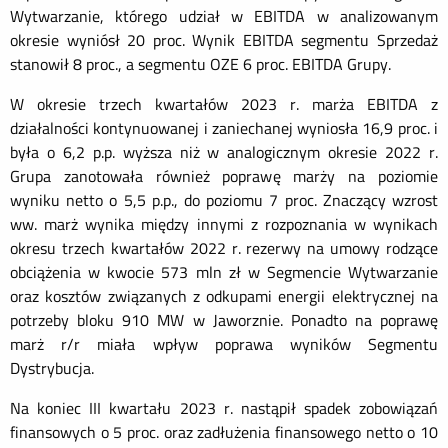
Wytwarzanie, którego udział w EBITDA w analizowanym
okresie wyniósł 20 proc. Wynik EBITDA segmentu Sprzedaż
stanowił 8 proc., a segmentu OZE 6 proc. EBITDA Grupy.
W okresie trzech kwartałów 2023 r. marża EBITDA z
działalności kontynuowanej i zaniechanej wyniosła 16,9 proc. i
była o 6,2 p.p. wyższa niż w analogicznym okresie 2022 r.
Grupa zanotowała również poprawę marży na poziomie
wyniku netto o 5,5 p.p., do poziomu 7 proc. Znaczący wzrost
ww. marż wynika między innymi z rozpoznania w wynikach
okresu trzech kwartałów 2022 r. rezerwy na umowy rodzące
obciążenia w kwocie 573 mln zł w Segmencie Wytwarzanie
oraz kosztów związanych z odkupami energii elektrycznej na
potrzeby bloku 910 MW w Jaworznie. Ponadto na poprawę
marż r/r miała wpływ poprawa wyników Segmentu
Dystrybucja.
Na koniec III kwartału 2023 r. nastąpił spadek zobowiązań
finansowych o 5 proc. oraz zadłużenia finansowego netto o 10