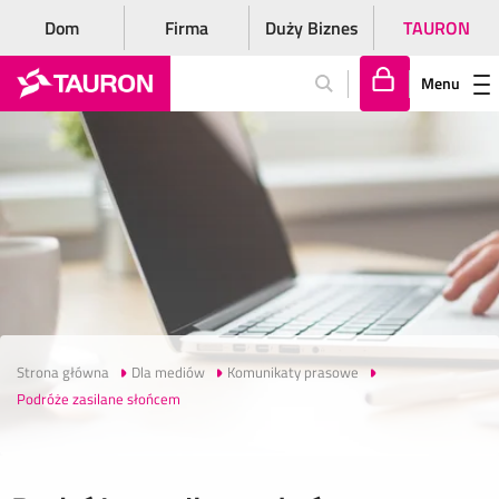
Dom
Firma
Duży Biznes
TAURON
Menu
Za
lo
gu
j
si
ę
Strona główna
Dla mediów
Komunikaty prasowe
Podróże zasilane słońcem