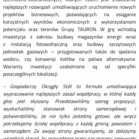
najlepszych rozwiązań umożliwiających uruchomienie nowych
projektów biznesowych, pozwalających na osiąganie
korzystnych wyników ekonomicznych z wykorzystaniem
potencjału oraz terenów Grupy TAURON. W grę wchodzą
inwestycje z zakresu budowy magazynów energii wraz
z instalacją fotowoltaiczną oraz budowy szczytowych
jednostek gazowych – przygotowanych także do spalania
wodoru, czy konwersji kotłów na paliwa alternatywne.
Warianty inwestycji uzależnione są od specyfiki
poszczególnych lokalizacji.
- Gospodarczy Okrągły Stół to formuła umożliwiająca
wypracowanie najlepszych zasad współpracy, w której każdy
głos jest słyszany. Przedstawiliśmy szereg propozycji,
wysłuchaliśmy stanowisk strony samorządowej i
potwierdziliśmy, że nie tylko jesteśmy gotowi, ale wręcz
potrzebujemy ścisłej współpracy z każdą gminą, powiatem i
samorządem. Ze swojej strony gwarantujemy, że dołożymy
wszelkich starań, by prowadzone przez nas procesy wpisywały