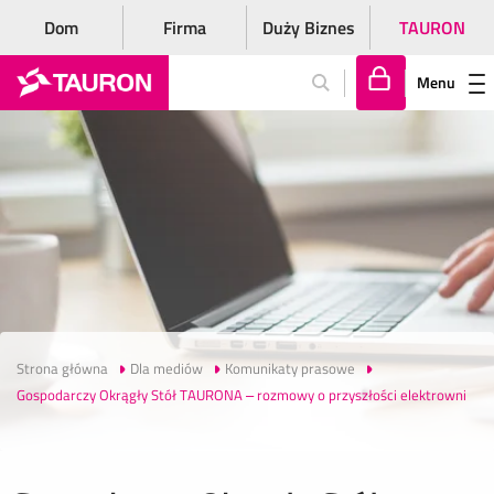
Dom
Firma
Duży Biznes
TAURON
Menu
Za
lo
gu
j
si
ę
Strona główna
Dla mediów
Komunikaty prasowe
Gospodarczy Okrągły Stół TAURONA – rozmowy o przyszłości elektrowni