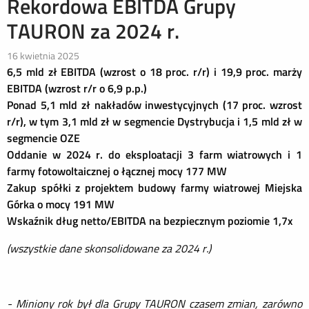
Rekordowa EBITDA Grupy
TAURON za 2024 r.
16 kwietnia 2025
6,5 mld zł EBITDA (wzrost o 18 proc. r/r) i 19,9 proc. marży
EBITDA (wzrost r/r o 6,9 p.p.)
Ponad 5,1 mld zł nakładów inwestycyjnych (17 proc. wzrost
r/r), w tym 3,1 mld zł w segmencie Dystrybucja i 1,5 mld zł w
segmencie OZE
Oddanie w 2024 r. do eksploatacji 3 farm wiatrowych i 1
farmy fotowoltaicznej o łącznej mocy 177 MW
Zakup spółki z projektem budowy farmy wiatrowej Miejska
Górka o mocy 191 MW
Wskaźnik dług netto/EBITDA na bezpiecznym poziomie 1,7x
(wszystkie dane skonsolidowane za 2024 r.)
- Miniony rok był dla Grupy TAURON czasem zmian, zarówno