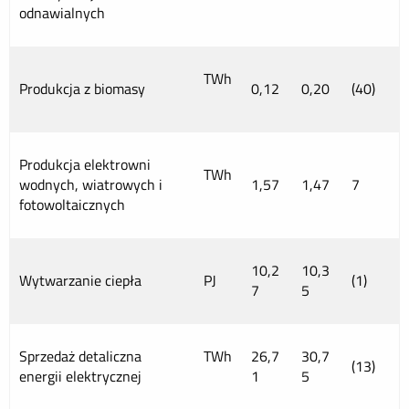
odnawialnych
TWh
Produkcja z biomasy
0,12
0,20
(40)
Produkcja elektrowni
TWh
wodnych, wiatrowych i
1,57
1,47
7
fotowoltaicznych
10,2
10,3
Wytwarzanie ciepła
PJ
(1)
7
5
Sprzedaż detaliczna
TWh
26,7
30,7
(13)
energii elektrycznej
1
5