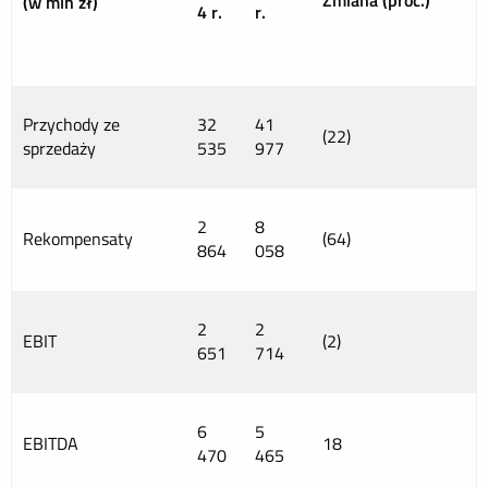
Zmiana (proc.)
(w mln zł)
4 r.
r.
Przychody ze
32
41
(22)
sprzedaży
535
977
2
8
Rekompensaty
(64)
864
058
2
2
EBIT
(2)
651
714
6
5
EBITDA
18
470
465