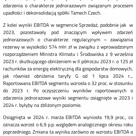
zdarzenia o charakterze jednorazowym związanym procesem
upadłości i dekonsolidacją spółki Tamech Czech.
Z kolei wyniki EBITDA w segmencie Sprzedaż, podobnie jak w
2023, pozostawały pod znaczącym wpływem zdarzeń
jednorazowych o charakterze regulacyjnym – zawiązania
rezerwy w wysokości 574 mln zł w związku z wprowadzonym
rozporządzeniem Ministra Klimatu i Środowiska z 9 września
2023 r. skutkującego obniżeniem w II półroczu 2023 r. o 125 zł
rachunków za energię elektryczną dla gospodarstw domowych,
jak również obniżenia taryfy G od 1 lipca 2024 r.,.
Raportowana EBITDA segmentu wzrosła o 32 proc. w stosunku
do 2023 r. Po oczyszczeniu wyników raportowanych o
zdarzenia jednorazowe wyniki segmentu osiągnięte w 2023 i
2024 r. byłyby na zbliżonym poziomie.
Osiągnięta w 2024 r. marża EBITDA wyniosła 19,9 proc., co
oznacza wzrost o 6,9 p.p. względem analogicznego okresu roku
poprzedniego. Zmiana ta wynika zarówno ze wzrostu EBITDA o