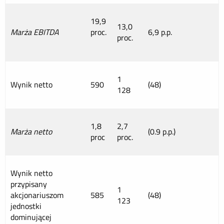
19,9
13,0
Marża EBITDA
proc.
6,9 p.p.
proc.
1
Wynik netto
590
(48)
128
1,8
2,7
Marża netto
(0.9 p.p.)
proc
proc.
Wynik netto
przypisany
1
akcjonariuszom
585
(48)
123
jednostki
dominującej