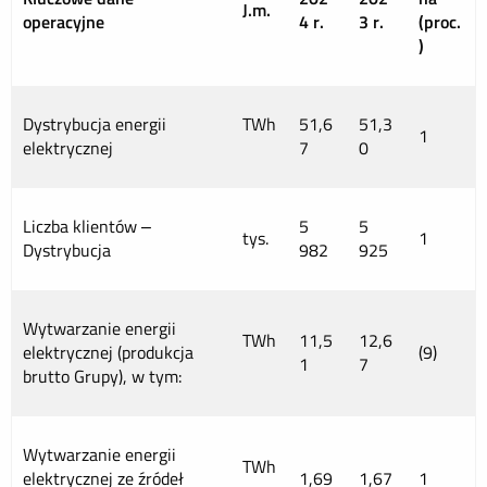
J.m.
operacyjne
4 r.
3 r.
(proc.
)
Dystrybucja energii
TWh
51,6
51,3
1
elektrycznej
7
0
Liczba klientów –
5
5
tys.
1
Dystrybucja
982
925
Wytwarzanie energii
TWh
11,5
12,6
elektrycznej (produkcja
(9)
1
7
brutto Grupy), w tym:
Wytwarzanie energii
TWh
elektrycznej ze źródeł
1,69
1,67
1