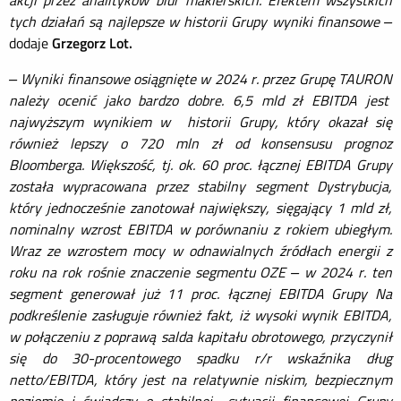
akcji przez analityków biur maklerskich. Efektem wszystkich
tych działań są najlepsze w historii Grupy wyniki finansowe –
dodaje
Grzegorz Lot.
– Wyniki finansowe osiągnięte w 2024 r. przez Grupę TAURON
należy ocenić jako bardzo dobre. 6,5 mld zł EBITDA jest
najwyższym wynikiem w historii Grupy, który okazał się
również lepszy o 720 mln zł od konsensusu prognoz
Bloomberga. Większość, tj. ok. 60 proc. łącznej EBITDA Grupy
została wypracowana przez stabilny segment Dystrybucja,
który jednocześnie zanotował największy, sięgający 1 mld zł,
nominalny wzrost EBITDA w porównaniu z rokiem ubiegłym.
Wraz ze wzrostem mocy w odnawialnych źródłach energii z
roku na rok rośnie znaczenie segmentu OZE – w 2024 r. ten
segment generował już 11 proc. łącznej EBITDA Grupy Na
podkreślenie zasługuje również fakt, iż wysoki wynik EBITDA,
w połączeniu z poprawą salda kapitału obrotowego, przyczynił
się do 30-procentowego spadku r/r wskaźnika dług
netto/EBITDA, który jest na relatywnie niskim, bezpiecznym