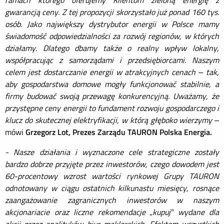
ramach którego oferujemy Klientom zieloną energię z
gwarancją ceny. Z tej propozycji skorzystało już ponad 160 tys.
osób. Jako największy dystrybutor energii w Polsce mamy
świadomość odpowiedzialności za rozwój regionów, w których
działamy. Dlatego dbamy także o realny wpływ lokalny,
współpracując z samorządami i przedsiębiorcami. Naszym
celem jest dostarczanie energii w atrakcyjnych cenach – tak,
aby gospodarstwa domowe mogły funkcjonować stabilnie, a
firmy budować swoją przewagę konkurencyjną. Uważamy, że
przystępne ceny energii to fundament rozwoju gospodarczego i
klucz do skutecznej elektryfikacji, w którą głęboko wierzymy –
mówi
Grzegorz Lot, Prezes Zarządu TAURON Polska Energia.
- Nasze działania i wyznaczone cele strategiczne zostały
bardzo dobrze przyjęte przez inwestorów, czego dowodem jest
60-procentowy wzrost wartości rynkowej Grupy TAURON
odnotowany w ciągu ostatnich kilkunastu miesięcy, rosnące
zaangażowanie zagranicznych inwestorów w naszym
akcjonariacie oraz liczne rekomendacje „kupuj” wydane dla