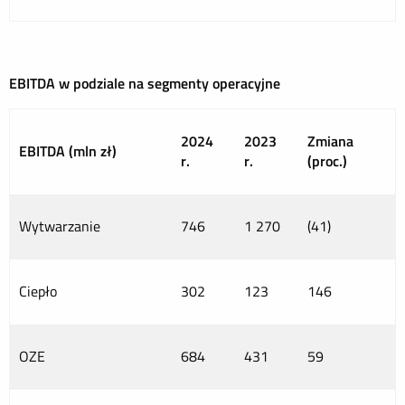
EBITDA w podziale na segmenty operacyjne
2024
2023
Zmiana
EBITDA (mln zł)
r.
r.
(proc.)
Wytwarzanie
746
1 270
(41)
Ciepło
302
123
146
OZE
684
431
59