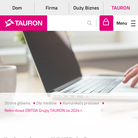
Dom
Firma
Duży Biznes
TAURON
Menu
Za
lo
gu
j
si
ę
Strona główna
Dla mediów
Komunikaty prasowe
Rekordowa EBITDA Grupy TAURON za 2024 r.