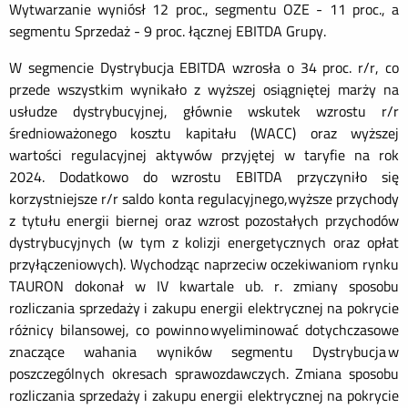
Wytwarzanie wyniósł 12 proc., segmentu OZE - 11 proc., a
segmentu Sprzedaż - 9 proc. łącznej EBITDA Grupy.
W segmencie Dystrybucja EBITDA wzrosła o 34 proc. r/r, co
przede wszystkim wynikało z wyższej osiągniętej marży na
usłudze dystrybucyjnej, głównie wskutek wzrostu r/r
średnioważonego kosztu kapitału (WACC) oraz wyższej
wartości regulacyjnej aktywów przyjętej w taryfie na rok
2024. Dodatkowo do wzrostu EBITDA przyczyniło się
korzystniejsze r/r saldo konta regulacyjnego,wyższe przychody
z tytułu energii biernej oraz wzrost pozostałych przychodów
dystrybucyjnych (w tym z kolizji energetycznych oraz opłat
przyłączeniowych). Wychodząc naprzeciw oczekiwaniom rynku
TAURON dokonał w IV kwartale ub. r. zmiany sposobu
rozliczania sprzedaży i zakupu energii elektrycznej na pokrycie
różnicy bilansowej, co powinno wyeliminować dotychczasowe
znaczące wahania wyników segmentu Dystrybucja w
poszczególnych okresach sprawozdawczych. Zmiana sposobu
rozliczania sprzedaży i zakupu energii elektrycznej na pokrycie