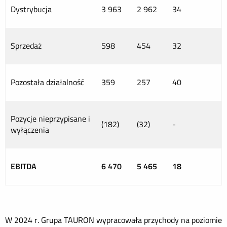
Dystrybucja
3 963
2 962
34
Sprzedaż
598
454
32
Pozostała działalność
359
257
40
Pozycje nieprzypisane i
(182)
(32)
-
wyłączenia
EBITDA
6 470
5 465
18
W 2024 r. Grupa TAURON wypracowała przychody na poziomie