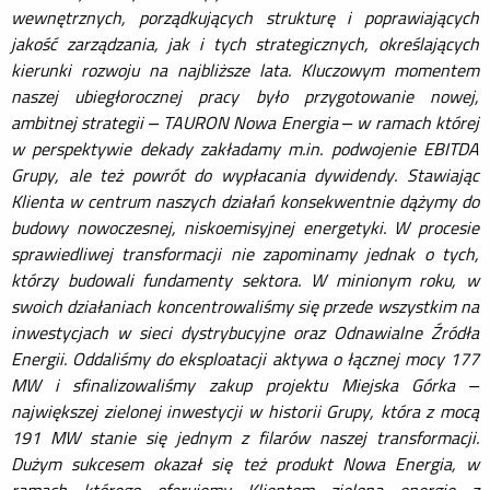
wewnętrznych, porządkujących strukturę i poprawiających
jakość zarządzania, jak i tych strategicznych, określających
kierunki rozwoju na najbliższe lata. Kluczowym momentem
naszej ubiegłorocznej pracy było przygotowanie nowej,
ambitnej strategii – TAURON Nowa Energia – w ramach której
w perspektywie dekady zakładamy m.in. podwojenie EBITDA
Grupy, ale też powrót do wypłacania dywidendy. Stawiając
Klienta w centrum naszych działań konsekwentnie dążymy do
budowy nowoczesnej, niskoemisyjnej energetyki. W procesie
sprawiedliwej transformacji nie zapominamy jednak o tych,
którzy budowali fundamenty sektora. W minionym roku, w
swoich działaniach koncentrowaliśmy się przede wszystkim na
inwestycjach w sieci dystrybucyjne oraz Odnawialne Źródła
Energii. Oddaliśmy do eksploatacji aktywa o łącznej mocy 177
MW i sfinalizowaliśmy zakup projektu Miejska Górka –
największej zielonej inwestycji w historii Grupy, która z mocą
191 MW stanie się jednym z filarów naszej transformacji.
Dużym sukcesem okazał się też produkt Nowa Energia, w