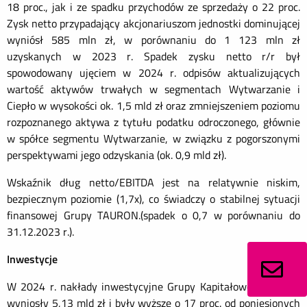
18 proc., jak i ze spadku przychodów ze sprzedaży o 22 proc.
Zysk netto przypadający akcjonariuszom jednostki dominującej
wyniósł 585 mln zł, w porównaniu do 1 123 mln zł
uzyskanych w 2023 r. Spadek zysku netto r/r był
spowodowany ujęciem w 2024 r. odpisów aktualizujących
wartość aktywów trwałych w segmentach Wytwarzanie i
Ciepło w wysokości ok. 1,5 mld zł oraz zmniejszeniem poziomu
rozpoznanego aktywa z tytułu podatku odroczonego, głównie
w spółce segmentu Wytwarzanie, w związku z pogorszonymi
perspektywami jego odzyskania (ok. 0,9 mld zł).
Wskaźnik dług netto/EBITDA jest na relatywnie niskim,
bezpiecznym poziomie (1,7x), co świadczy o stabilnej sytuacji
finansowej Grupy TAURON.(spadek o 0,7 w porównaniu do
31.12.2023 r.).
Inwestycje
W 2024 r. nakłady inwestycyjne Grupy Kapitałowej TAURON
wyniosły 5,13 mld zł i były wyższe o 17 proc. od poniesionych