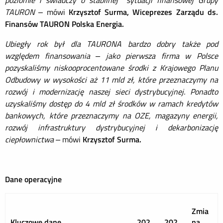
poziomie i świadczy o stabilnej sytuacji finansowej Grupy
TAURON
– mówi
Krzysztof Surma, Wiceprezes Zarządu ds.
Finansów TAURON Polska Energia.
Ubiegły rok był dla TAURONA bardzo dobry także pod
względem finansowania – jako pierwsza firma w Polsce
pozyskaliśmy niskooprocentowane środki z Krajowego Planu
Odbudowy w wysokości aż 11 mld zł, które przeznaczymy na
rozwój i modernizację naszej sieci dystrybucyjnej. Ponadto
uzyskaliśmy dostęp do 4 mld zł środków w ramach kredytów
bankowych, które przeznaczymy na OZE, magazyny energii,
rozwój infrastruktury dystrybucyjnej i dekarbonizację
ciepłownictwa –
mówi
Krzysztof Surma.
Dane operacyjne
Zmia
Kluczowe dane
202
202
na