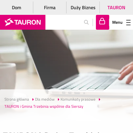
Dom
Firma
Duży Biznes
TAURON
Menu
Za
lo
gu
j
si
ę
Strona główna
Dla mediów
Komunikaty prasowe
TAURON i Gmina Trzebinia wspólnie dla Sierszy