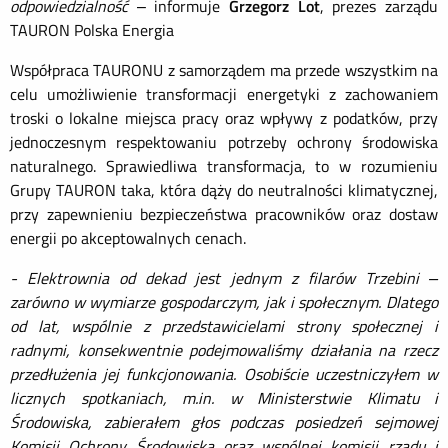
odpowiedzialność
– informuje
Grzegorz Lot
, prezes zarządu
TAURON Polska Energia
Współpraca TAURONU z samorządem ma przede wszystkim na
celu umożliwienie transformacji energetyki z zachowaniem
troski o lokalne miejsca pracy oraz wpływy z podatków, przy
jednoczesnym respektowaniu potrzeby ochrony środowiska
naturalnego. Sprawiedliwa transformacja, to w rozumieniu
Grupy TAURON taka, która dąży do neutralności klimatycznej,
przy zapewnieniu bezpieczeństwa pracowników oraz dostaw
energii po akceptowalnych cenach.
- Elektrownia od dekad jest jednym z filarów Trzebini –
zarówno w wymiarze gospodarczym, jak i społecznym. Dlatego
od lat, wspólnie z przedstawicielami strony społecznej i
radnymi, konsekwentnie podejmowaliśmy działania na rzecz
przedłużenia jej funkcjonowania. Osobiście uczestniczyłem w
licznych spotkaniach, m.in. w Ministerstwie Klimatu i
Środowiska, zabierałem głos podczas posiedzeń sejmowej
Komisji Ochrony Środowiska oraz wspólnej komisji rządu i