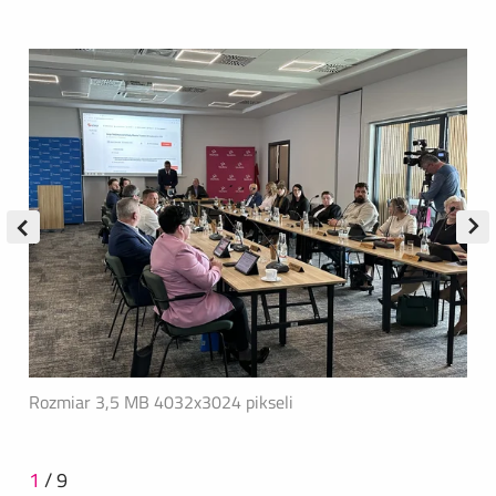
Rozmiar 3,5 MB
4032x3024 pikseli
1
/
9