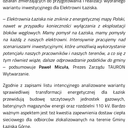
działań zmierzających do przygotowania i realizacji wybranego
wariantu inwestycyjnego dla Elektrowni Łaziska.
– Elektrownia Łaziska nie zniknie z energetycznej mapy Polski,
nawet w przypadku konieczności wyłączania z eksploatacji
bloków węglowych. Mamy pomysł na Łaziska, mamy pomysły
na każdą z naszych elektrowni. Intensywnie pracujemy nad
scenariuszami inwestycyjnymi, które umożliwią wykorzystanie
potencjału naszych pracowników i naszych terenów, a co się z
tym również wiąże, dalsze odprowadzanie podatków do gminy
– podsumowuje
Paweł Micuła
, Prezes Zarządu TAURON
Wytwarzanie.
Zgodnie z zapisami listu intencyjnego analizowane warianty
sprawiedliwej transformacji energetycznej dla Łazisk
przewidują budowę szczytowych jednostek gazowych,
bateryjnych magazynów energii oraz rozdzielni 110 kV. Bardzo
ważnym aspektem jest też kwestia zapewnienia dostaw ciepła
sieciowego dla odbiorców zlokalizowanych na terenie Gminy
Łaziska Górne.