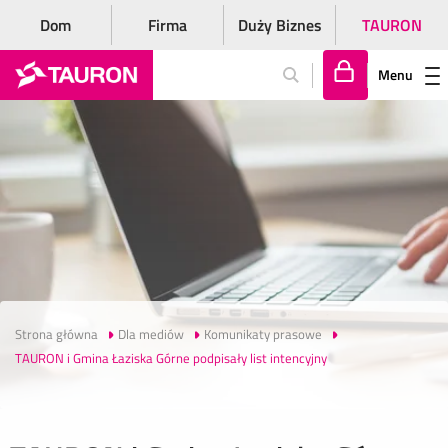
Dom
Firma
Duży Biznes
TAURON
Menu
Za
lo
gu
j
si
ę
Strona główna
Dla mediów
Komunikaty prasowe
TAURON i Gmina Łaziska Górne podpisały list intencyjny