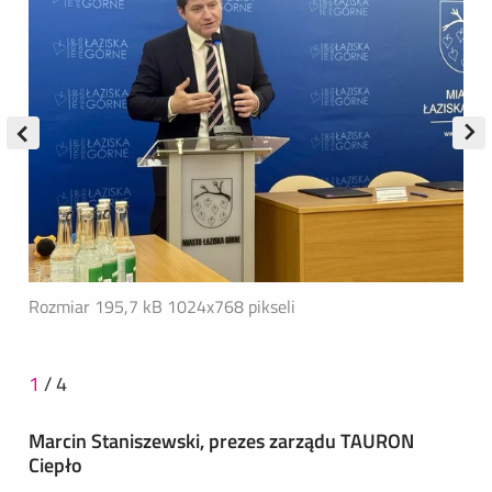
Rozmiar 195,7 kB
1024x768 pikseli
1
/
4
Marcin Staniszewski, prezes zarządu TAURON
Ciepło