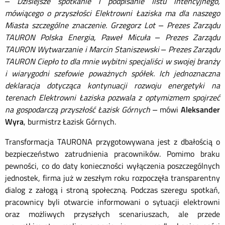
– Dzisiejsze spotkanie i podpisanie listu intencyjnego,
mówiącego o przyszłości Elektrowni Łaziska ma dla naszego
Miasta szczególne znaczenie. Grzegorz Lot – Prezes Zarządu
TAURON Polska Energia, Paweł Micuła – Prezes Zarządu
TAURON Wytwarzanie i Marcin Staniszewski – Prezes Zarządu
TAURON Ciepło to dla mnie wybitni specjaliści w swojej branży
i wiarygodni szefowie poważnych spółek. Ich jednoznaczna
deklaracja dotycząca kontynuacji rozwoju energetyki na
terenach Elektrowni Łaziska pozwala z optymizmem spojrzeć
na gospodarczą przyszłość Łazisk Górnych –
mówi
Aleksander
Wyra
, burmistrz Łazisk Górnych.
Transformacja TAURONA przygotowywana jest z dbałością o
bezpieczeństwo zatrudnienia pracowników. Pomimo braku
pewności, co do daty konieczności wyłączenia poszczególnych
jednostek, firma już w zeszłym roku rozpoczęła transparentny
dialog z załogą i stroną społeczną. Podczas szeregu spotkań,
pracownicy byli otwarcie informowani o sytuacji elektrowni
oraz możliwych przyszłych scenariuszach, ale przede