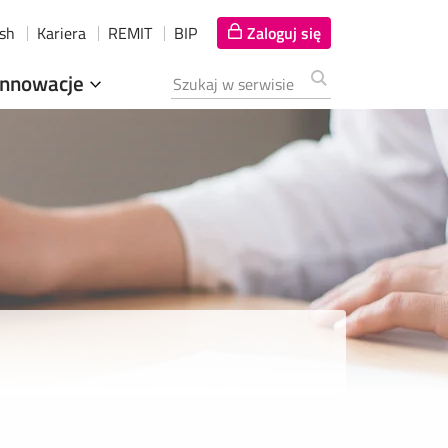
ish
Kariera
REMIT
BIP
Zaloguj się
Innowacje
Szukana fraza