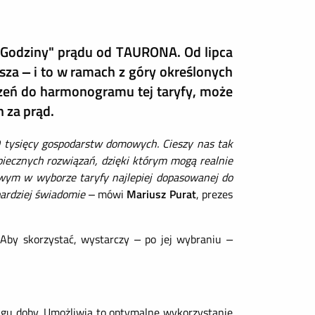
 Godziny" prądu od TAURONA. Od lipca
ńsza – i to w ramach z góry określonych
zeń do harmonogramu tej taryfy, może
 za prąd.
0 tysięcy gospodarstw domowych. Cieszy nas tak
zpiecznych rozwiązań, dzięki którym mogą realnie
ym w wyborze taryfy najlepiej dopasowanej do
 bardziej świadomie
– mówi
Mariusz Purat
, prezes
 Aby skorzystać, wystarczy
–
po jej wybraniu
–
ągu doby. Umożliwia to optymalne wykorzystanie