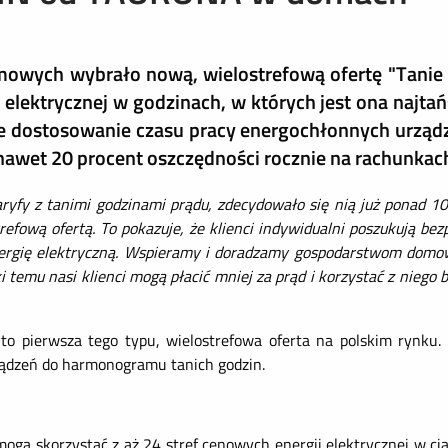
mowych wybrało nową, wielostrefową ofertę "Tanie
i elektrycznej w godzinach, w których jest ona najta
że dostosowanie czasu pracy energochłonnych urząd
et 20 procent oszczędności rocznie na rachunkach
ryfy z tanimi godzinami prądu, zdecydowało się nią już ponad 1
efową ofertą. To pokazuje, że klienci indywidualni poszukują be
rgię elektryczną. Wspieramy i doradzamy gospodarstwom domow
ki temu nasi klienci mogą płacić mniej za prąd i korzystać z niego
o pierwsza tego typu, wielostrefowa oferta na polskim rynku.
ądzeń do harmonogramu tanich godzin.
ą skorzystać z aż 24 stref cenowych energii elektrycznej w ci