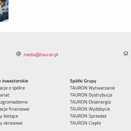
media@tauron.pl
e inwestorskie
Spółki Grupy
acje o spółce
TAURON Wytwarzanie
ariat
TAURON Dystrybucja
 zgromadzenie
TAURON Ekoenergia
acje finansowe
TAURON Wydobycie
y bieżące
TAURON Sprzedaż
ty okresowe
TAURON Ciepło