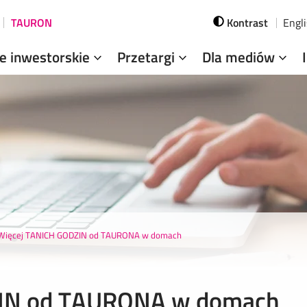
TAURON
Kontrast
Engl
je inwestorskie
Przetargi
Dla mediów
Więcej TANICH GODZIN od TAURONA w domach
ZIN od TAURONA w domach