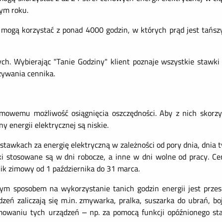
łym roku.
ci mogą korzystać z ponad 4000 godzin, w których prąd jest tańsz
ych. Wybierając "Tanie Godziny" klient poznaje wszystkie stawk
zywania cennika.
mowemu możliwość osiągnięcia oszczędności. Aby z nich skorzy
 energii elektrycznej są niskie.
awkach za energię elektryczną w zależności od pory dnia, dnia t
i stosowane są w dni robocze, a inne w dni wolne od pracy. Cen
nik zimowy od 1 października do 31 marca.
ym sposobem na wykorzystanie tanich godzin energii jest przes
ądzeń zaliczają się m.in. zmywarka, pralka, suszarka do ubrań, b
mowaniu tych urządzeń – np. za pomocą funkcji opóźnionego st