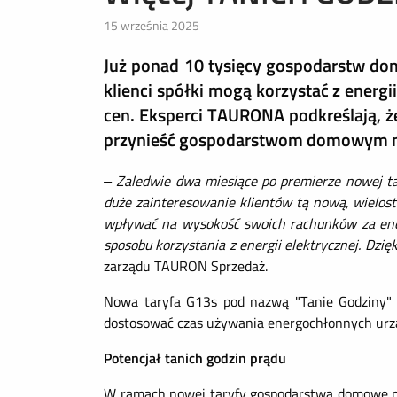
15 września 2025
Już ponad 10 tysięcy gospodarstw do
klienci spółki mogą korzystać z energi
cen. Eksperci TAURONA podkreślają, 
przynieść gospodarstwom domowym naw
– Zaledwie dwa miesiące po premierze nowej ta
duże zainteresowanie klientów tą nową, wielostr
wpływać na wysokość swoich rachunków za ene
sposobu korzystania z energii elektrycznej. Dzię
zarządu TAURON Sprzedaż.
Nowa taryfa G13s pod nazwą "Tanie Godziny" t
dostosować czas używania energochłonnych urz
Potencjał tanich godzin prądu
W ramach nowej taryfy gospodarstwa domowe mog