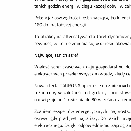
tanich godzin energii w ciągu każdej doby i w ca
Potencjał oszczędności jest znaczący, bo klien
160 dni najtańszej energii.
To atrakcyjna alternatywa dla taryf dynamiczn
pewność, że te nie zmienią się w okresie obowią
Najwięcej tanich stref
Wielość stref czasowych daje gospodarstwu do
elektrycznych przede wszystkim wtedy, kiedy ceny
Nowa oferta TAURONA opiera się na zmiennych st
różne ceny w zależności od godziny. Inne stawk
obowiązuje od 1 kwietnia do 30 września, a cen
Zdaniem ekspertów energetycznych, najprostsz
okresy, gdy prąd jest najtańszy. Do takich urz
elektrycznego. Dzięki odpowiedniemu zaprogra