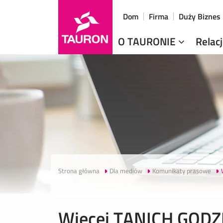
Dom
Firma
Duży Biznes
O TAURONIE
Relac
Strona główna
Dla mediów
Komunikaty prasowe
Więcej TANICH GOD