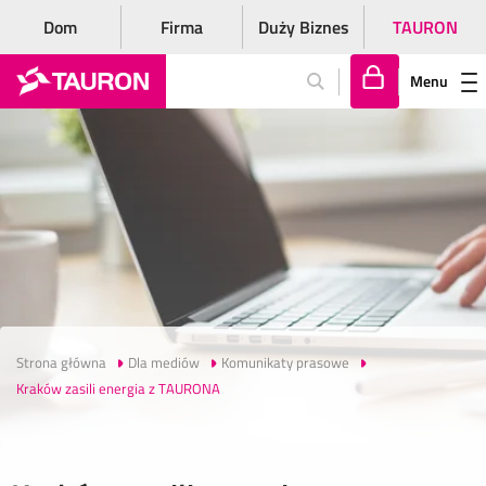
Dom
Firma
Duży Biznes
TAURON
Menu
Za
lo
gu
j
si
ę
Strona główna
Dla mediów
Komunikaty prasowe
Kraków zasili energia z TAURONA