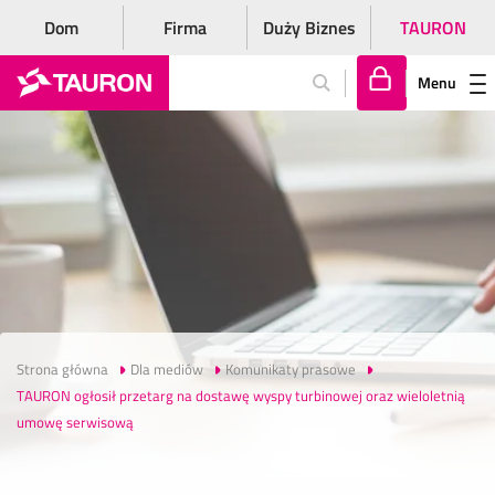
Dom
Firma
Duży Biznes
TAURON
Menu
Za
lo
gu
j
si
ę
Strona główna
Dla mediów
Komunikaty prasowe
TAURON ogłosił przetarg na dostawę wyspy turbinowej oraz wieloletnią
umowę serwisową