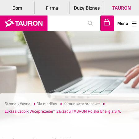
Dom
Firma
Duży Biznes
TAURON
Menu
Za
lo
gu
j
si
ę
Strona główna
Dla mediów
Komunikaty prasowe
Łukasz Czopik Wiceprezesem Zarządu TAURON Polska Energia S.A.