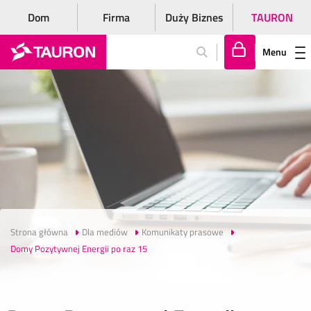
Dom
Firma
Duży Biznes
TAURON
Menu
Za
lo
gu
j
si
ę
Strona główna
Dla mediów
Komunikaty prasowe
Domy Pozytywnej Energii po raz 15