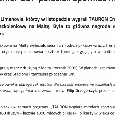
j Limanovia, którzy w listopadzie wygrali TAURON E
 szkoleniowy na Maltę. Była to główna nagroda w
i.
rakowie na Maltę wyleciało siedmiu młodych piłkarzy wraz z tr
 których mają zaplanowane cztery treningi z grającym w maltań
rają mecz z drużyną z Malty (rocznik 2009). W planach jest równi
iny oraz Stadionu i tamtejszego oceanarium.
owieka, dlatego tak istotne dla nas jest wspieranie wszelkich ak
 świat, by spełniać marzenia
– mówi
Filip Grzegorczyk
, prezes 
 co roku w ramach programu „TAURON wspiera młodych sportowc
0 drużyn - łącznie 1000 młodych piłkarek i piłkarzy w wieku od 8