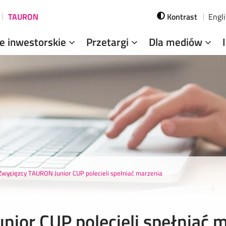
TAURON
Kontrast
Engl
je inwestorskie
Przetargi
Dla mediów
Zwycięzcy TAURON Junior CUP polecieli spełniać marzenia
ior CUP polecieli spełniać 