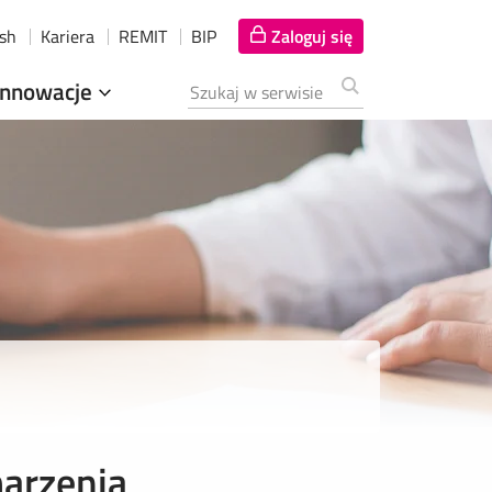
ish
Kariera
REMIT
BIP
Zaloguj się
Innowacje
Szukana fraza
marzenia