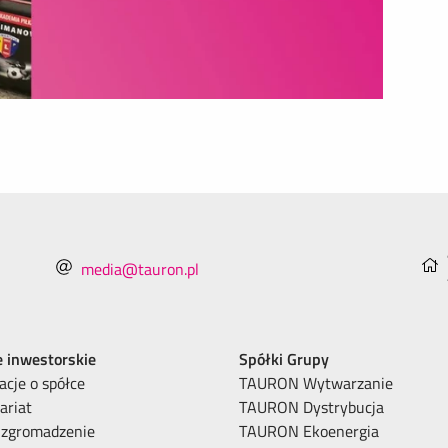
media@tauron.pl
e inwestorskie
Spółki Grupy
acje o spółce
TAURON Wytwarzanie
ariat
TAURON Dystrybucja
 zgromadzenie
TAURON Ekoenergia