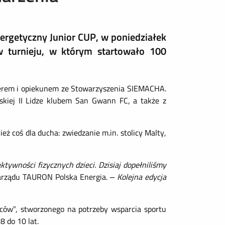
nergetyczny Junior CUP, w poniedziałek
 turnieju, w którym startowało 100
enerem i opiekunem ze Stowarzyszenia SIEMACHA.
skiej II Lidze klubem San Gwann FC, a także z
eż coś dla ducha: zwiedzanie m.in. stolicy Malty,
tywności fizycznych dzieci. Dzisiaj dopełniliśmy
zarządu TAURON Polska Energia.
– Kolejna edycja
ów”, stworzonego na potrzeby wsparcia sportu
 do 10 lat.