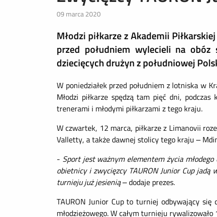
09 marca 2020
Młodzi piłkarze z Akademii Piłkarskie
przed południem wylecieli na obóz
dziecięcych drużyn z południowej Polsk
W poniedziałek przed południem z lotniska w K
Młodzi piłkarze spędzą tam pięć dni, podczas
trenerami i młodymi piłkarzami z tego kraju.
W czwartek, 12 marca, piłkarze z Limanovii rozeg
Valletty, a także dawnej stolicy tego kraju – Md
-
Sport jest ważnym elementem życia młodego czł
obietnicy i zwycięzcy TAURON Junior Cup jadą w
turnieju już jesienią
– dodaje prezes.
TAURON Junior Cup to turniej odbywający się
młodzieżowego. W całym turnieju rywalizowało 10