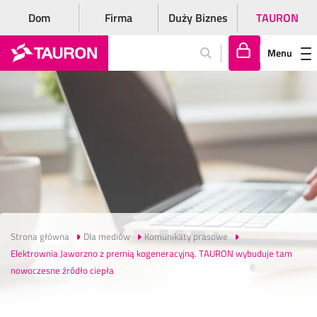
Dom
Firma
Duży Biznes
TAURON
Menu
Za
lo
gu
j
si
ę
Strona główna
Dla mediów
Komunikaty prasowe
Elektrownia Jaworzno z premią kogeneracyjną. TAURON wybuduje tam
nowoczesne źródło ciepła