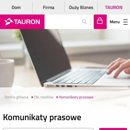
Dom
Firma
Duży Biznes
TAURON
Menu
Za
lo
gu
j
si
ę
Strona główna
Dla mediów
Komunikaty prasowe
Komunikaty prasowe