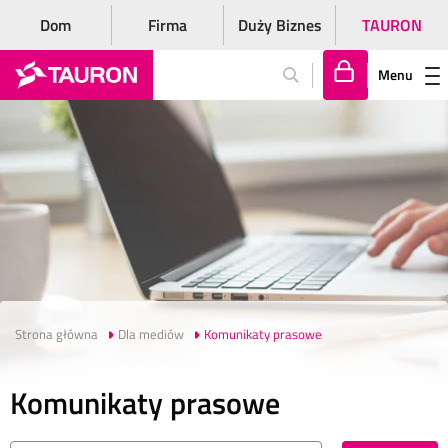
Dom
Firma
Duży Biznes
TAURON
Menu
Za
lo
gu
j
si
ę
Strona główna
Dla mediów
Komunikaty prasowe
Komunikaty prasowe